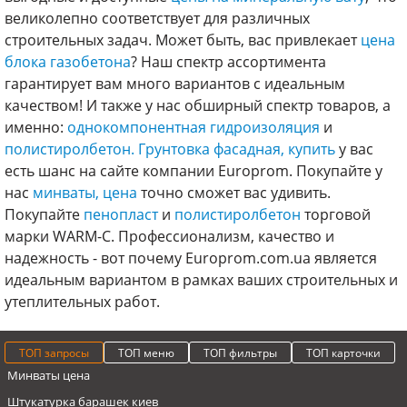
великолепно соответствует для различных
строительных задач. Может быть, вас привлекает
цена
блока газобетона
? Наш спектр ассортимента
гарантирует вам много вариантов с идеальным
качеством! И также у нас обширный спектр товаров, а
именно:
однокомпонентная гидроизоляция
и
полистиролбетон.
Грунтовка фасадная, купить
у вас
есть шанс на сайте компании Europrom. Покупайте у
нас
минваты, цена
точно сможет вас удивить.
Покупайте
пенопласт
и
полистиролбетон
торговой
марки WARM-C. Профессионализм, качество и
надежность - вот почему Europrom.com.ua является
идеальным вариантом в рамках ваших строительных и
утеплительных работ.
ТОП запросы
ТОП меню
ТОП фильтры
ТОП карточки
Минваты цена
Штукатурка барашек киев