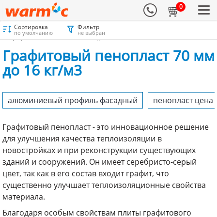
0
Сортировка
Фильтр
Материалы для утепления
Каталог
Графитовый пенопласт
по умолчанию
не выбран
Графитовый пенопласт 70 мм до 16 кг/м3
Графитовый пенопласт 70 мм
до 16 кг/м3
алюминиевый профиль фасадный
пенопласт цена 
Графитовый пенопласт - это инновационное решение
для улучшения качества теплоизоляции в
новостройках и при реконструкции существующих
зданий и сооружений. Он имеет серебристо-серый
цвет, так как в его состав входит графит, что
существенно улучшает теплоизоляционные свойства
материала.
Благодаря особым свойствам плиты графитового