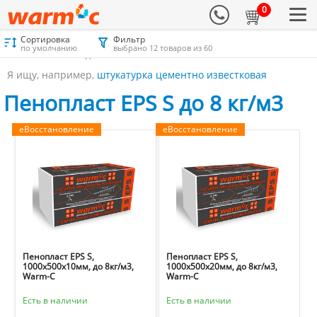
0
Сортировка
Фильтр
Материалы для утепления
Каталог
Пенопласт
по умолчанию
выбрано 12 товаров из 60
Пенопласт EPS S до 8 кг/м3
Я ищу, например,
штукатурка цементно известковая
Пенопласт EPS S до 8 кг/м3
еВосстановление
еВосстановление
Пенопласт EPS S,
Пенопласт EPS S,
1000х500х10мм, до 8кг/м3,
1000х500х20мм, до 8кг/м3,
Warm-C
Warm-C
Есть в наличии
Есть в наличии