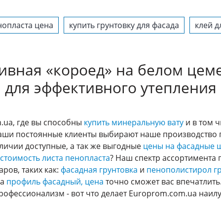
нопласта цена
купить грунтовку для фасада
клей д
тивная «короед» на белом цем
для эффективного утепления
.ua, где вы способны
купить минеральную вату
и в том 
Наши постоянные клиенты выбирают наше производство 
аличии доступные, а так же выгодные
цены на фасадные 
стоимость листа пенопласта
? Наш спектр ассортимента
ров, таких как:
фасадная грунтовка
и
пенополистирол г
на
профиль фасадный, цена
точно сможет вас впечатлить
профессионализм - вот что делает Europrom.com.ua на