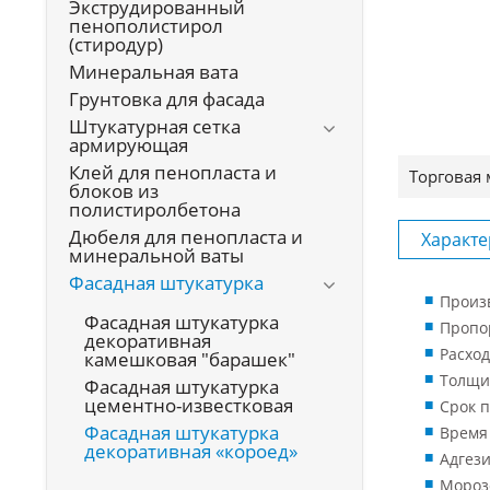
Экструдированный
пенополистирол
(стиродур)
Минеральная вата
Грунтовка для фасада
Штукатурная сетка
армирующая
Клей для пенопласта и
Торговая 
блоков из
полистиролбетона
Дюбеля для пенопласта и
Характе
минеральной ваты
Фасадная штукатурка
Произ
Фасадная штукатурка
Пропор
декоративная
Расход
камешковая "барашек"
Толщин
Фасадная штукатурка
цементно-известковая
Срок п
Фасадная штукатурка
Время 
декоративная «короед»
Адгези
Морозо