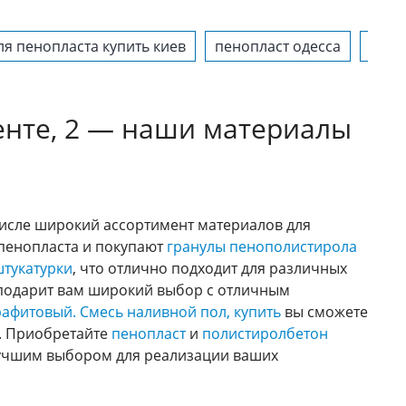
ля пенопласта купить киев
пенопласт одесса
пвх 
енте, 2 — наши материалы
числе широкий ассортимент материалов для
пенопласта и покупают
гранулы пенополистирола
штукатурки
, что отлично подходит для различных
 подарит вам широкий выбор с отличным
рафитовый.
Смесь наливной пол, купить
вы сможете
. Приобретайте
пенопласт
и
полистиролбетон
илучшим выбором для реализации ваших