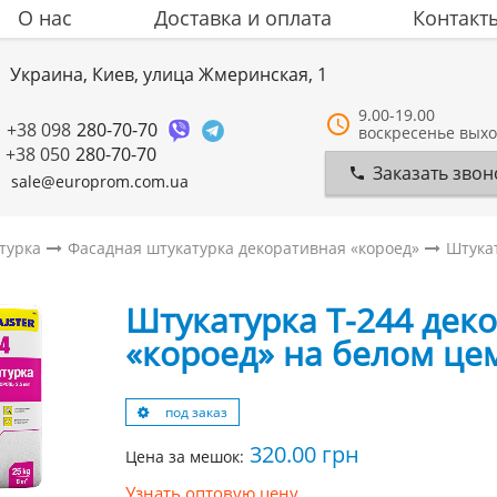
О нас
Доставка и оплата
Контакт
Украина, Киев, улица Жмеринская, 1
9.00-19.00
+38 098
280-70-70
воскресенье вых
+38 050
280-70-70
Заказать звон
sale@europrom.com.ua
турка
Фасадная штукатурка декоративная «короед»
Штукат
Штукатурка T-244 дек
«короед» на белом цем
под заказ
320.00
грн
Цена за мешок:
Узнать оптовую цену