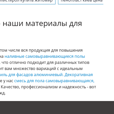
листирол купить житомир
пенопласт киев цена
ф
 — наши материалы для
 том числе вся продукция для повышения
 на
наливные самовыравнивающиеся полы
, что отлично подходит для различных типов
ит вам множество вариаций с идеальным
иль для фасадов алюминиевый.
Декоративная
е у нас
смесь для пола самовыравнивающаяся,
Качество, профессионализм и надежность - вот
жд.