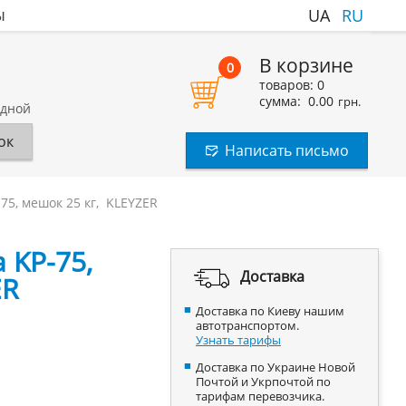
ы
UA
RU
В корзине
0
товаров:
0
сумма:
0.00
грн.
одной
ок
Написать письмо
75, мешок 25 кг, KLEYZER
 KP-75,
Доставка
ER
Доставка по Киеву нашим
автотранспортом.
Узнать тарифы
Доставка по Украине Новой
Почтой и Укрпочтой по
тарифам перевозчика.