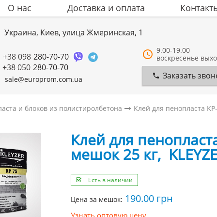
О нас
Доставка и оплата
Контакт
Украина, Киев, улица Жмеринская, 1
9.00-19.00
+38 098
280-70-70
воскресенье вых
+38 050
280-70-70
Заказать звон
sale@europrom.com.ua
ласта и блоков из полистиролбетона
Клей для пенопласта KP-
Клей для пенопласта
мешок 25 кг, KLEYZ
Есть в наличии
190.00
грн
Цена за мешок:
Узнать оптовую цену