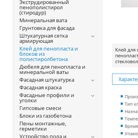
Экструдированный
пенополистирол
(стиродур)
Минеральная вата
Грунтовка для фасада
Штукатурная сетка
армирующая
Клей для пенопласта и
Клей для 
блоков из
пенопласт
полистиролбетона
стекловол
Дюбеля для пенопласта и
минеральной ваты
Характе
Фасадная штукатурка
Фасадная краска
Фасадные профили и
Произ
уголки
Тип к
Гипсовые смеси
Назна
Блоки из газобетона
Темпе
Пены монтажные,
Время
герметики
Упако
Устройство пола и