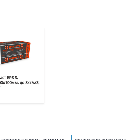
ст EPS S,
0х100мм, до 8кг/м3,
C