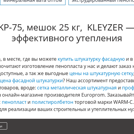
минеральная вата оптом
экструдированный пенопо
KP-75, мешок 25 кг, KLEYZER
эффективного утепления
 в месте, где вы можете
купить штукатурку фасадную
и в
очитают изготовление пенопласта у нас и делают заказ
доступные, а так же выгодные
цены на штукатурную сетку
цена фасадной штукатурки
? Наш ассортимент предостав
товаров, вроде:
сетка металлическая штукатурная
и
проф
в онлайн-магазине производителя Europrom. Заказывайт
с
пенопласт
и
полистиролбетон
торговой марки WARM-C. 
ля реализации ваших строительных и утеплительных ну
ки