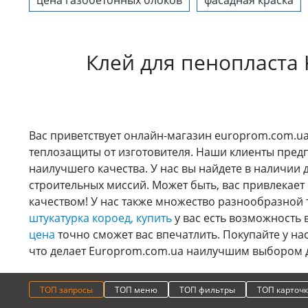
цена газобетонных блоков
фасадная краска
Клей для пенопласта 
Вас приветствует онлайн-магазин europrom.com.ua,
теплозащиты от изготовителя. Наши клиенты предп
наилучшего качества. У нас вы найдете в наличии 
строительных миссий. Может быть, вас привлекает
качеством! У нас также множество разнообразной 
штукатурка короед, купить
у вас есть возможность 
цена
точно сможет вас впечатлить. Покупайте у на
что делает Europrom.com.ua наилучшим выбором д
ТОП запросы
ТОП меню
ТОП фильтры
ТОП карточ