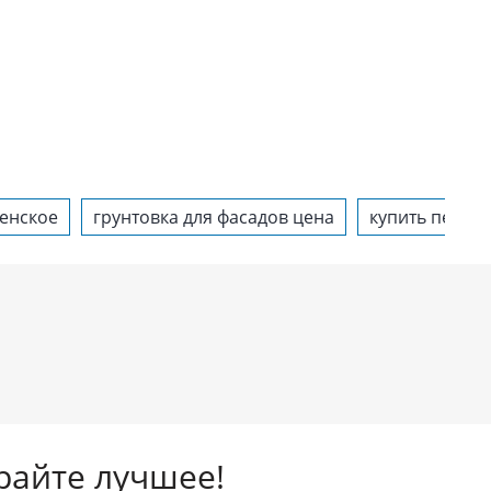
менское
грунтовка для фасадов цена
купить пенопл
айте лучшее!