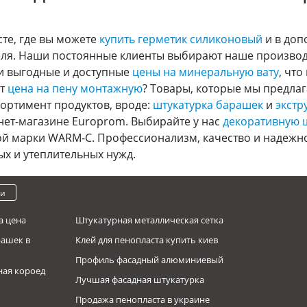
сте, где вы можете
купить герметик силиконовый
и в доп
ля. Наши постоянные клиенты выбирают наше производ
ии выгодные и доступные
цены на минеральную вату
, чт
ет
цена на пену монтажную
? Товары, которые мы предла
ортимент продуктов, вроде:
штукатурка барашек
и
экстр
рнет-магазине Europrom. Выбирайте у нас
декоративную ш
й марки WARM-C. Профессионализм, качество и надежнос
х и утеплительных нужд.
ки
а цена
Штукатурная металлическая сетка
рашек в
Клей для пенопласта купить киев
Профиль фасадный алюминиевый
ная короед
Лучшая фасадная штукатурка
Продажа пенопласта в украине