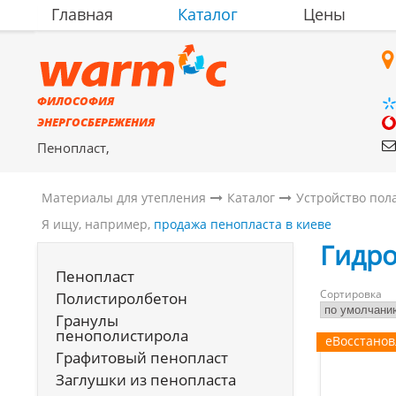
Главная
Каталог
Цены
ФИЛОСОФИЯ
ЭНЕРГОСБЕРЕЖЕНИЯ
Пенопласт,
полистиролбетон,
материалы для утепления
Материалы для утепления
Каталог
Устройство пол
Я ищу, например,
продажа пенопласта в киеве
Гидр
Пенопласт
Сортировка
Полистиролбетон
Гранулы
пенополистирола
еВосстано
Графитовый пенопласт
Заглушки из пенопласта