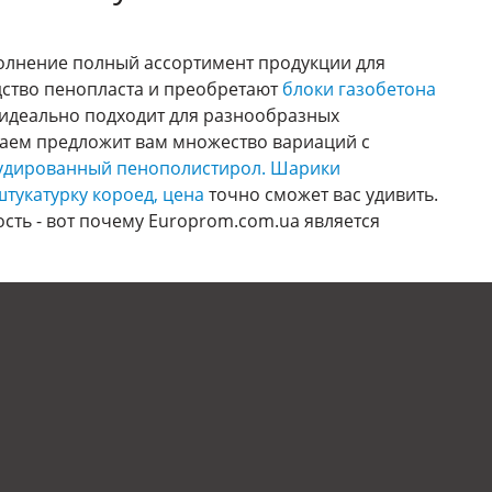
олнение полный ассортимент продукции для
ство пенопласта и преобретают
блоки газобетона
о идеально подходит для разнообразных
гаем предложит вам множество вариаций с
удированный пенополистирол.
Шарики
тукатурку короед, цена
точно сможет вас удивить.
ть - вот почему Europrom.com.ua является