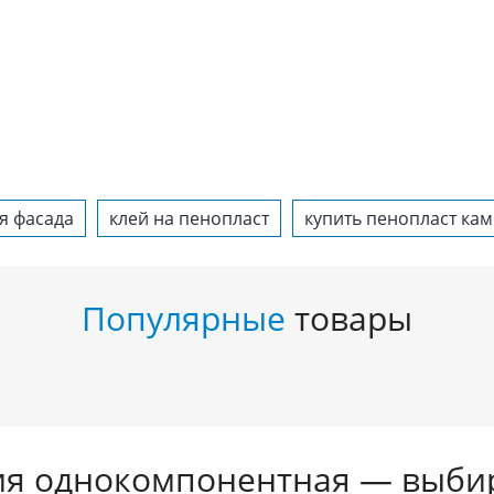
я фасада
клей на пенопласт
купить пенопласт ка
Популярные
товары
ия однокомпонентная — выбир