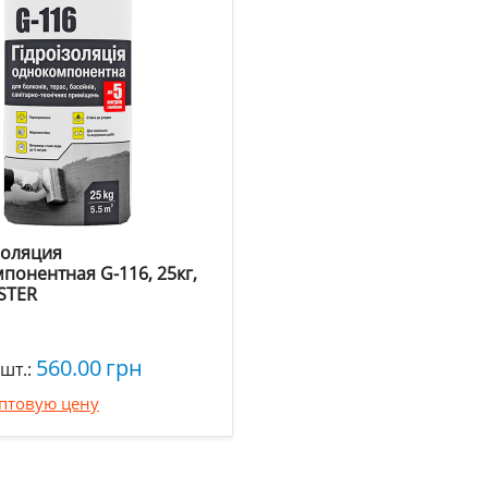
золяция
понентная G-116, 25кг,
STER
560.00
грн
шт.:
оптовую цену