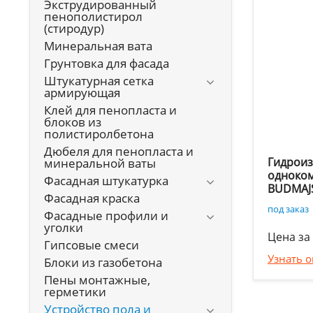
Экструдированный
пенополистирол
(стиродур)
Минеральная вата
Грунтовка для фасада
Штукатурная сетка
армирующая
Клей для пенопласта и
блоков из
полистиролбетона
Дюбеля для пенопласта и
Гидрои
минеральной ваты
одноком
Фасадная штукатурка
BUDMAJ
Фасадная краска
под заказ
Фасадные профили и
уголки
Цена за 
Гипсовые смеси
Узнать 
Блоки из газобетона
Пены монтажные,
герметики
Устройство пола и