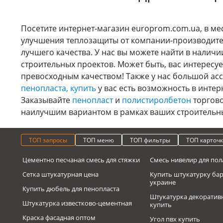
Посетите интернет-магазин europrom.com.ua, в ме
улучшения теплозащиты от компании-производите
лучшего качества. У нас вы можете найти в налич
строительных проектов. Может быть, вас интересу
превосходным качеством! Также у нас большой асс
пенопласта, купить
у вас есть возможность в инте
Заказывайте
пенопласт
и
полистиролбетон
торгово
наилучшим вариантом в рамках ваших строительны
ТОП запросы
ТОП меню
ТОП фильтры
ТОП карточ
Цементно песчаная смесь для стяжки
Смесь нивелир для пол
Сетка штукатурная цена
Купить штукатурку ба
украине
Купить дюбель для пенопласта
Штукатурка декоратив
Штукатурка известково-цементная
купить
Краска фасадная оптом
Угол пвх купить