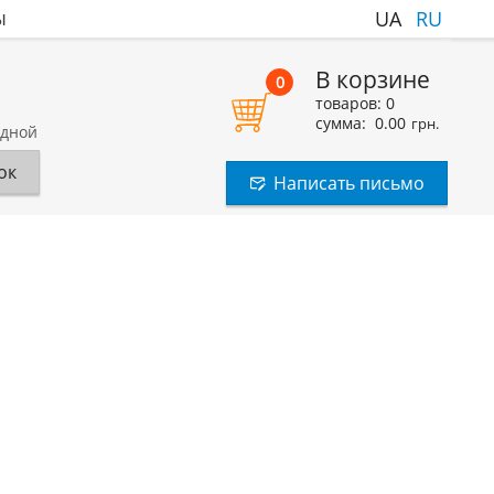
ы
UA
RU
В корзине
0
товаров:
0
сумма:
0.00
грн.
одной
ок
Написать письмо