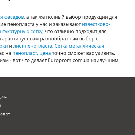
я фасадов
, а так же полный выбор продукции для
ие пенопласта у нас и заказывают
известково-
штукатурную сетку
, что отлично подходит для
 гарантирует вам разнообразный выбор с
урки
и
лист пенопласта.
Сетка металлическая
ас на
пенопласт, цена
точно сможет вас удивить.
изм - вот что делает Europrom.com.ua наилучшим
цена
а
ол от