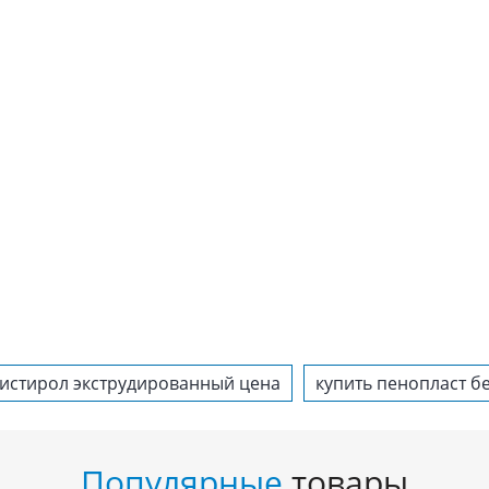
истирол экструдированный цена
купить пенопласт б
Популярные
товары