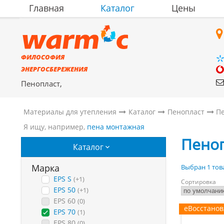
Главная
Каталог
Цены
ФИЛОСОФИЯ
ЭНЕРГОСБЕРЕЖЕНИЯ
Пенопласт,
полистиролбетон,
материалы для утепления
Материалы для утепления
Каталог
Пенопласт
Пе
Я ищу, например,
пена монтажная
Пеноп
Каталог
Марка
Выбран 1 това
EPS S
(+1)
Сортировка
EPS 50
(+1)
EPS 60
(0)
еВосстано
EPS 70
(1)
EPS 80
(0)