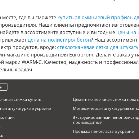
 месте, где вы сможете
купить алюминиевый профиль дл
производителя. Наши клиенты предпочитают изготовлен
 найдете в ассортименте доступные и выгодные
цены на 
 привлекает
цена на полистиролбетон
? Наш ассортимент
ектр продуктов, вроде:
стеклотканевая сетка для штукат
йн-магазине производителя Europrom. Делайте заказ у н
й марки WARM-C. Качество, надежность и профессионал
ельных задач.
ки
счаная стяжка купить
Цементно песчаная стяжка пола 
ная штукатурка в украине
Металлическая штукатурная сетк
золяция
Экструдированный пенополистир
производителя
х
Продажа пенопласта в украине
сь