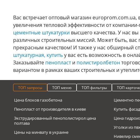
Вас встречает оптовый магазин europrom.com.ua, в
увеличения тепловой эффективности от компании-
цементные штукатурки
высшего качества. У нас вы
различных строительных миссий. Может быть, вас
прекрасным качеством! И также у нас обширный сп
штукатурная, купить
у вас есть возможность в онла
Заказывайте
пенопласт
и
полистиролбетон
торгово
вариантом в рамках ваших строительных и утеплит
ТОП запросы
ТОП меню
ТОП фильтры
ТОП карточ
Цена блоков газобетона
Цементно пе
Пенопласт от производителя в киеве
Купить фасад
Экструдированный пенополистирол цена
Цена гидрои
полтава
Уголки из пв
Цены на минвату в украине
Нивелир сме