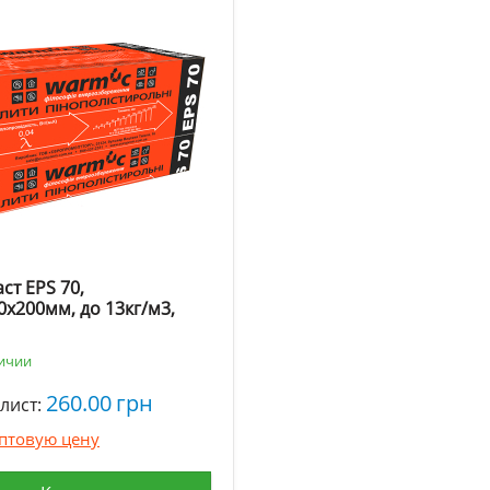
ст EPS 70,
0х200мм, до 13кг/м3,
личии
260.00
грн
лист:
оптовую цену