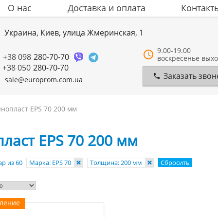
О нас
Доставка и оплата
Контакт
Украина, Киев, улица Жмеринская, 1
9.00-19.00
+38 098
280-70-70
воскресенье вых
+38 050
280-70-70
Заказать звон
sale@europrom.com.ua
нопласт EPS 70 200 мм
ласт EPS 70 200 мм
р из 60
Марка: EPS 70
Толщина: 200 мм
Сбросить
вление