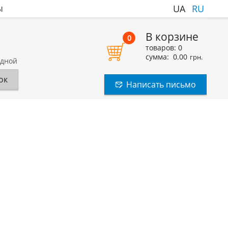
ы
UA
RU
В корзине
0
товаров:
0
сумма:
0.00
грн.
одной
ок
Написать письмо