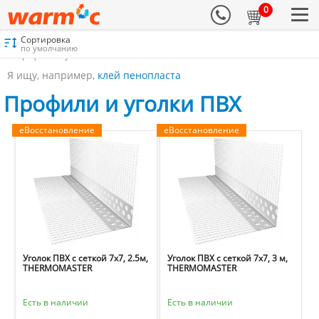
0
Сортировка
Материалы для утепления
Каталог
Фасадные профили и уголки
по умолчанию
Профили и уголки ПВХ
Я ищу, например,
клей пенопласта
Профили и уголки ПВХ
еВосстановление
еВосстановление
Уголок ПВХ с сеткой 7х7, 2.5м,
Уголок ПВХ с сеткой 7х7, 3 м,
THERMOMASTER
THERMOMASTER
Есть в наличии
Есть в наличии