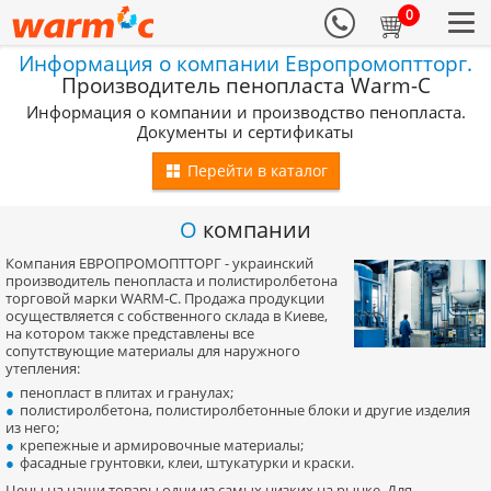
0
Информация о компании Европромоптторг.
Производитель пенопласта Warm-C
Информация о компании и производство пенопласта.
Документы и сертификаты
Перейти в каталог
О
компании
Компания ЕВРОПРОМОПТТОРГ - украинский
производитель пенопласта и полистиролбетона
торговой марки WARM-C. Продажа продукции
осуществляется с собственного склада в Киеве,
на котором также представлены все
сопутствующие материалы для наружного
утепления:
пенопласт в плитах и гранулах;
полистиролбетона, полистиролбетонные блоки и другие изделия
из него;
крепежные и армировочные материалы;
фасадные грунтовки, клеи, штукатурки и краски.
Цены на наши товары одни из самых низких на рынке. Для