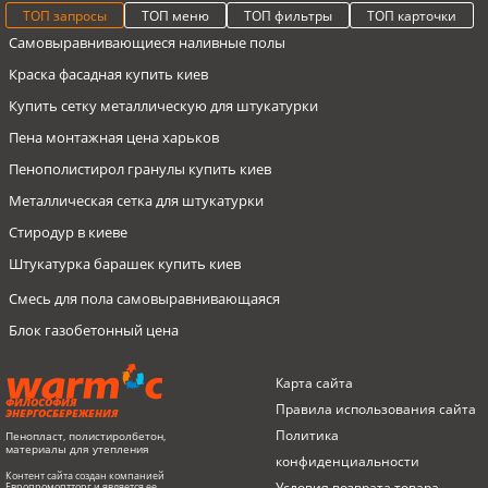
ТОП запросы
ТОП меню
ТОП фильтры
ТОП карточки
Самовыравнивающиеся наливные полы
Краска фасадная купить киев
Купить сетку металлическую для штукатурки
Пена монтажная цена харьков
Пенополистирол гранулы купить киев
Металлическая сетка для штукатурки
Стиродур в киеве
Штукатурка барашек купить киев
Смесь для пола самовыравнивающаяся
Блок газобетонный цена
Угол пвх купить
Пенопласты
Минеральная вата Novoterm толщиной 50 мм
Блок полистиролбетонный перегородочный D400
Карта сайта
300х100х600мм, WARM BLOCK
Клей для пенопласта харьков
Герметик
Пенопласт 100 мм до 8 кг/м3
ФИЛОСОФИЯ
Правила использования сайта
ЭНЕРГОСБЕРЕЖЕНИЯ
Пенопласт EPS 90 1000х500х120мм, до 16кг/м3, Warm-C
Купить газобетонные блоки цена
Пенопласт
Пенопласт EPS 50 70 мм
Политика
Пенопласт, полистиролбетон,
Пенопласт EPS 90 1000х500х50мм, до 16кг/м3, Warm-C
материалы для утепления
Лист пенопласта цена
конфиденциальности
Пена монтажная
Пенопласт EPS 70 70 мм
Контент сайта создан компанией
Пенопласт EPS 90 1000х500х80мм, до 16кг/м3, Warm-C
Пенопласт цена за лист
Условия возврата товарa
Европромоптторг и является ее