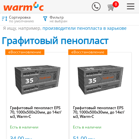
0
Сортировка
Фильтр
Материалы для утепления
Каталог
Графитовый пенопласт
по умолчанию
не выбран
Я ищу, например,
производители пенопласта в харькове
Графитовый пенопласт
еВосстановление
еВосстановление
Графитовый пенопласт EPS
Графитовый пенопласт EPS
70, 1000х500х20мм, до 14кг/
70, 1000х500х30мм, до 14кг/
м3, Warm-C
м3, Warm-C
Есть в наличии
Есть в наличии
34.00
51.00