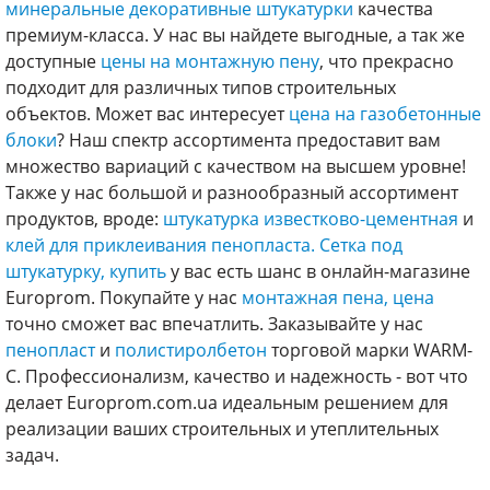
минеральные декоративные штукатурки
качества
премиум-класса. У нас вы найдете выгодные, а так же
доступные
цены на монтажную пену
, что прекрасно
подходит для различных типов строительных
объектов. Может вас интересует
цена на газобетонные
блоки
? Наш спектр ассортимента предоставит вам
множество вариаций с качеством на высшем уровне!
Также у нас большой и разнообразный ассортимент
продуктов, вроде:
штукатурка известково-цементная
и
клей для приклеивания пенопласта.
Сетка под
штукатурку, купить
у вас есть шанс в онлайн-магазине
Europrom. Покупайте у нас
монтажная пена, цена
точно сможет вас впечатлить. Заказывайте у нас
пенопласт
и
полистиролбетон
торговой марки WARM-
C. Профессионализм, качество и надежность - вот что
делает Europrom.com.ua идеальным решением для
реализации ваших строительных и утеплительных
задач.