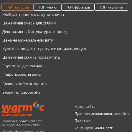
ТОП запросы
ТОП меню
ТОП фильтры
ТОП карточки
Клей для пенопласта купить киев
Цементная смесь для стяжки
Декоративный штукатурка короед
Цена на минеральную вату
Купить сетку для штукатурки металлическую
Цементная стяжка пола купить
Грунтовка для фасада
Гидроизоляция цена
Блоки газобетон купить
Блоки из газобетона
Экструдированный пенополистирол производители
Пенопласты
Пенопласт EPS 120 до 20 кг/м3
Пенопласт EPS 90 1000х500х120мм, до 16кг/м3, Warm-C
Карта сайта
Сетка штукатурная металлическая цена харьков
Герметик
Пенопласт EPS 80 100 мм
Грунтовка адгезионная для гладких поверхностей G-61, 10л,
ФИЛОСОФИЯ
Правила использования сайта
ЭНЕРГОСБЕРЕЖЕНИЯ
BUDMAJSTER
Пенопласт купить белая церковь
Пенопласт
Пенопласт 70 мм до 13 кг/м3
Политика
Пенопласт, полистиролбетон,
Сетка фасадная, CT-325, зелёная, рулон 1
материалы для утепления
Стоимость штукатурной сетки
конфиденциальности
Пена монтажная
Пенопласт EPS S 250 мм
Контент сайта создан компанией