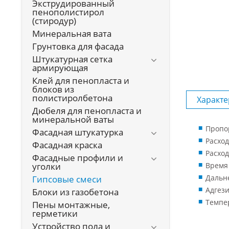
Экструдированный
пенополистирол
(стиродур)
Минеральная вата
Грунтовка для фасада
Штукатурная сетка
армирующая
Клей для пенопласта и
блоков из
полистиролбетона
Характе
Дюбеля для пенопласта и
минеральной ваты
Пропор
Фасадная штукатурка
Расход
Фасадная краска
Расход
Фасадные профили и
уголки
Время 
Дальне
Гипсовые смеси
Адгези
Блоки из газобетона
Темпер
Пены монтажные,
герметики
Устройство пола и