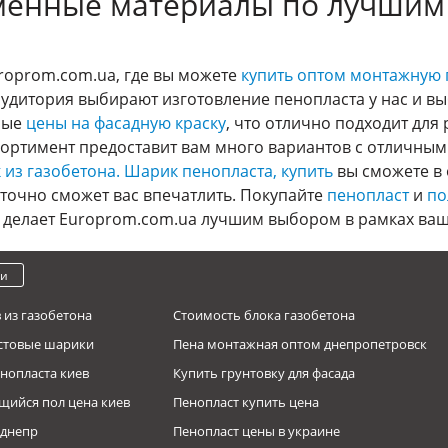
менные материалы по лучшим
roprom.com.ua, где вы можете
купить оптом монтажную 
аудитория выбирают изготовление пенопласта у нас и в
пные
цены на фасадную краску
, что отлично подходит для
сортимент предоставит вам много вариантов с отличным
 из газобетона.
Шарик пенопласта, купить
вы сможете в 
точно сможет вас впечатлить. Покупайте
пенопласт
и
по
о делает Europrom.com.ua лучшим выбором в рамках ваш
ки
 из газобетона
Стоимость блока газобетона
астовые шарики
Пена монтажная оптом днепропетровск
нопласта киев
Купить грунтовку для фасада
ийся пол цена киев
Пенопласт купить цена
 днепр
Пенопласт цены в украине