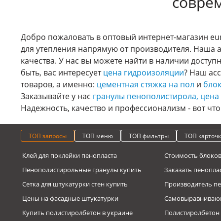
совре
Добро пожаловать в оптовый интернет-магазин eu
для утепления напрямую от производителя. Наша 
качества. У нас вы можете найти в наличии досту
быть, вас интересует
цена гидроизоляции
? Наш ас
товаров, а именно:
цементная стяжка на пол
и
блок
Заказывайте у нас
гранулы пенополистирола, цена
Надежность, качество и профессионализм - вот чт
ТОП запросы
ТОП меню
ТОП фильтры
ТОП карточ
Клей для поклейки пенопласта
Стоимость блоков
Пенополистирольные гранулы купить
Заказать пенопл
Сетка для штукатурки стен купить
Производитель пе
Цены на фасадные штукатурки
Самовыравнивающ
Купить полистиролбетон в украине
Полистиролбетон