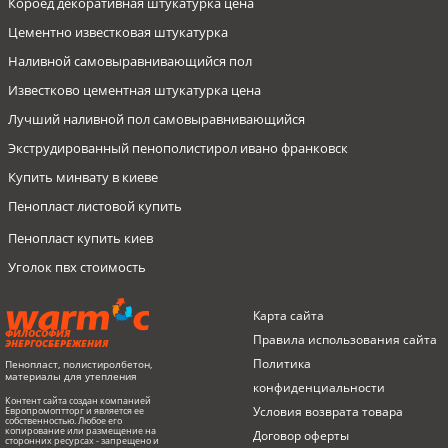
Короед декоративная штукатурка цена
Цементно известковая штукатурка
Наливной самовыравнивающийся пол
Известково цементная штукатурка цена
Лучший наливной пол самовыравнивающийся
Экструдированный пенополистирол ивано франковск
Купить минвату в киеве
Пенопласт листовой купить
Пенопласт купить киев
Уголок пвх стоимость
Металлическая штукатурная сетка купить
Пенопласты
Минеральная вата 100 мм
Пенопласт EPS 90 1000х500х70мм, до 16кг/м3, Warm-C
Карта сайта
Гранулы пенополистирольные
Герметик
Минеральная вата Novoterm толщиной 50 мм
Пенополистирол гранула, диаметр 5-6мм, мешок 0,55 м3
ФИЛОСОФИЯ
Правила использования сайта
ЭНЕРГОСБЕРЕЖЕНИЯ
Пвх уголок цена
Пенопласт
Пенопласт EPS 90 40 мм
Пенополистирол экструдированный (стиродур) ЭКОБОРД,
Политика
Пенопласт, полистиролбетон,
1200х600x30мм
материалы для утепления
Стеклотканевая сетка для штукатурки
конфиденциальности
Пена монтажная
Пенопласт EPS 100 100 мм
Контент сайта создан компанией
Штукатурка T-41 классическая цементно-известковая М70, 25 кг,
Купить фасадный профиль
Условия возврата товарa
Европромоптторг и является ее
Гидроизоляция
Пенопласт 120 мм до 13 кг/м3
BUDMAJSTER
собственностью. Любое его
копирование или размещение на
Договор оферты
Дюбеля для крепления пенопласта
сторонних ресурсах - запрещено и
Купить пенопласт
Пенопласт EPS 100