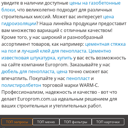
увидите в наличии доступные
цены на газобетонные
блоки
, что великолепно подходит для различных
строительных миссий. Может вас интересует
цена
гидроизоляции
? Наша линейка продукции предоставит
вам множество вариаций с отличным качеством!
Кроме того, у нас широкий и разнообразный
ассортимент товаров, как например:
цементная стяжка
на пол
и
лучший клей для пенопласта.
Цементно
известковая штукатурка, купить
у вас есть возможность
на сайте компании Europrom. Заказывайте у нас
дюбель для пенопласта, цена
точно сможет вас
впечатлить. Покупайте у нас
пенопласт
и
полистиролбетон
торговой марки WARM-C.
Профессионализм, надежность и качество - вот что
делает Europrom.com.ua идеальным решением для
ваших строительных и утеплительных работ.
ТОП запросы
ТОП меню
ТОП фильтры
ТОП карточки