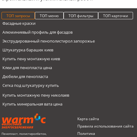
ТОП запросы
ТОП меню
ТОП фильтры
ТОП карточки
Фасадные краски
Алюминиевый профиль для фасадов
Экструдированный пенополистирол запорожье
Штукатурка барашек киев
Купить пену монтажную киев
Клеи для пенопласта цена
Дюбели для пенопласта
Сетка под штукатурку купить
Купить монтажную пену николаев
Купить минеральная вата цена
Газобетонные блоки купить
Пенопласты
Пенопласт EPS 50 50мм
Дюбель для теплоизоляции 10х200, металлический стержень с
Карта сайта
термозаглушкой
Стиродур киев цена
Герметик
Графитовый пенопласт EPS 90
ФИЛОСОФИЯ
Правила использования сайта
ЭНЕРГОСБЕРЕЖЕНИЯ
Профили цокольные, THERMOMASTER US, 150мм, 2м
Штукатурка фасадная
Пенопласт
Пенопласт EPS S 250 мм
Политика
Пенопласт, полистиролбетон,