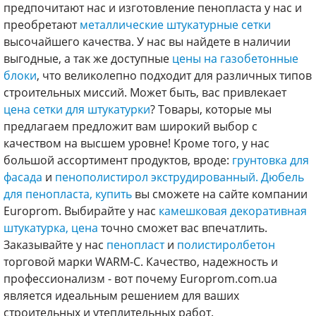
предпочитают нас и изготовление пенопласта у нас и
преобретают
металлические штукатурные сетки
высочайшего качества. У нас вы найдете в наличии
выгодные, а так же доступные
цены на газобетонные
блоки
, что великолепно подходит для различных типов
строительных миссий. Может быть, вас привлекает
цена сетки для штукатурки
? Товары, которые мы
предлагаем предложит вам широкий выбор с
качеством на высшем уровне! Кроме того, у нас
большой ассортимент продуктов, вроде:
грунтовка для
фасада
и
пенополистирол экструдированный.
Дюбель
для пенопласта, купить
вы сможете на сайте компании
Europrom. Выбирайте у нас
камешковая декоративная
штукатурка, цена
точно сможет вас впечатлить.
Заказывайте у нас
пенопласт
и
полистиролбетон
торговой марки WARM-C. Качество, надежность и
профессионализм - вот почему Europrom.com.ua
является идеальным решением для ваших
строительных и утеплительных работ.