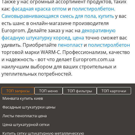
Также у нас огромный ассортимент продуктов, таких
как:
фасадная краска оптом
и
полистиролбетон.
Самовыравнивающаяся смесь для пола, купить
у вас
есть шанс в онлайн-магазине производителя
Europrom. Делайте заказ у нас на
декоративную
фасадную штукатурку короед, цена
точно сможет вас
удивить. Приобретайте
пенопласт
и
полистиролбетон
торговой марки WARM-C. Профессионализм, качество
и надежность - вот что делает Europrom.com.ua
наилучшим выбором для ваших строительных и
утеплительных потребностей.
ТОП запросы
ТОП меню
ТОП фильтры
ТОП карточки
Минвата купить киев
Фасадные штукатурки цены
Листы пенопласта цена
Цена штукатурной сетки
Купить сетку штукатурную металлическую