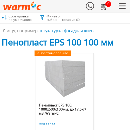
0
Сортировка
Фильтр
Материалы для утепления
Каталог
Пенопласт
по умолчанию
выбран 1 товар из 60
Пенопласт EPS 100 100 мм
Я ищу, например,
штукатурка фасадная киев
Пенопласт EPS 100 100 мм
еВосстановление
Пенопласт EPS 100,
1000х500х100мм, до 17,5кг/
м3, Warm-C
под заказ