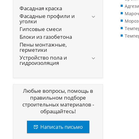
Адгези
Фасадная краска
Мароч
Фасадные профили и
уголки
Морозо
Гипсовые смеси
Темпер
Темпер
Блоки из газобетона
Пены монтажные,
герметики
Устройство пола и
гидроизоляция
Любые вопросы, помощь в
правильном подборе
строительных материалов -
обращайтесь!
Написать письмо