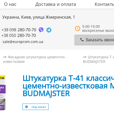
О нас
Доставка и оплата
Контакт
Украина, Киев, улица Жмеринская, 1
9.00-19.00
+38 098
280-70-70
воскресенье вых
+38 050
280-70-70
Заказать звон
sale@europrom.com.ua
Фасадная штукатурка цементно-
Штукатурка T-
известковая
BUDMAJSTER
Штукатурка T-41 класси
цементно-известковая М7
BUDMAJSTER
под заказ