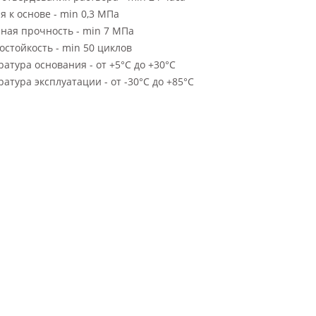
я к основе - min 0,3 МПа
ная прочность - min 7 МПа
стойкость - min 50 циклов
атура основания - от +5°С до +30°С
атура эксплуатации - от -30°С до +85°С