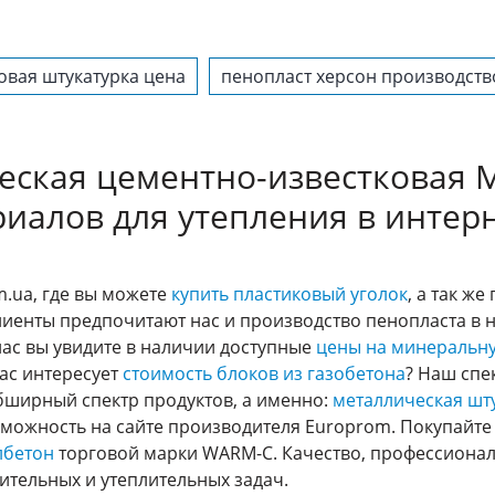
овая штукатурка цена
пенопласт херсон производств
ческая цементно-известковая М
иалов для утепления в интер
.ua, где вы можете
купить пластиковый уголок
, а так ж
лиенты предпочитают нас и производство пенопласта в
нас вы увидите в наличии доступные
цены на минеральну
ас интересует
стоимость блоков из газобетона
? Наш спе
обширный спектр продуктов, а именно:
металлическая шту
озможность на сайте производителя Europrom. Покупайте
лбетон
торговой марки WARM-C. Качество, профессионал
ительных и утеплительных задач.