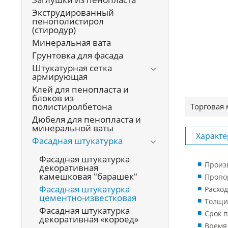
Экструдированный
пенополистирол
(стиродур)
Минеральная вата
Грунтовка для фасада
Штукатурная сетка
армирующая
Клей для пенопласта и
блоков из
полистиролбетона
Торговая 
Дюбеля для пенопласта и
минеральной ваты
Характе
Фасадная штукатурка
Фасадная штукатурка
Произ
декоративная
камешковая "барашек"
Пропор
Фасадная штукатурка
Расход
цементно-известковая
Толщин
Фасадная штукатурка
Срок п
декоративная «короед»
Время 