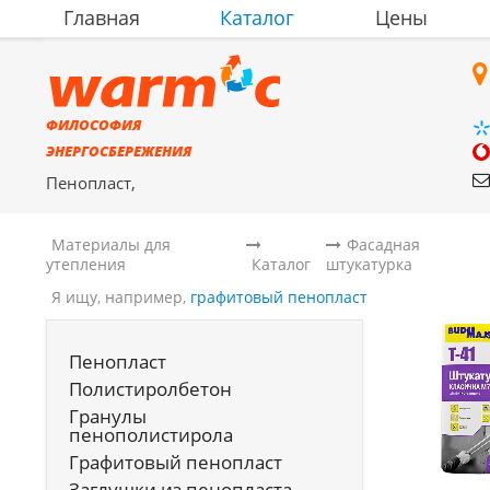
Главная
Каталог
Цены
ФИЛОСОФИЯ
ЭНЕРГОСБЕРЕЖЕНИЯ
Пенопласт,
полистиролбетон,
материалы для утепления
Материалы для
Фасадная
утепления
Каталог
штукатурка
Я ищу, например,
графитовый пенопласт
Пенопласт
Полистиролбетон
Гранулы
пенополистирола
Графитовый пенопласт
Заглушки из пенопласта