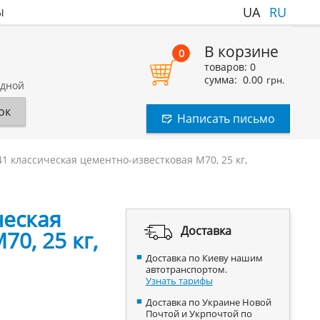
ы
UA
RU
В корзине
0
товаров:
0
сумма:
0.00
грн.
одной
ок
Написать письмо
41 классическая цементно-известковая М70, 25 кг,
ческая
Доставка
0, 25 кг,
Доставка по Киеву нашим
автотранспортом.
Узнать тарифы
Доставка по Украине Новой
Почтой и Укрпочтой по