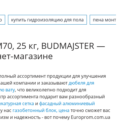
о
купить гидроизоляцию для пола
пена монтажна
70, 25 кг, BUDMAJSTER —
нет-магазине
е полный ассортимент продукции для улучшения
 нашей компании и заказывают
дюбеля для
ю вату
, что великолепно подходит для
ктр ассортимента подарит вам разнообразный
катурная сетка
и
фасадный алюминиевый
 у нас
газобетонный блок, цена
точно сможет вас
изм и надежность - вот почему Europrom.com.ua