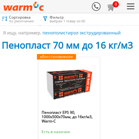
0
Сортировка
Фильтр
Материалы для утепления
Каталог
Пенопласт
по умолчанию
выбран 1 товар из 60
Пенопласт 70 мм до 16 кг/м3
Я ищу, например,
пенополистирол экструдированный
Пенопласт 70 мм до 16 кг/м3
еВосстановление
Пенопласт EPS 90,
1000х500х70мм, до 16кг/м3,
Warm-C
Есть в наличии