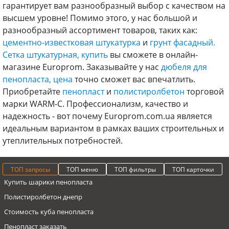
гарантирует вам разнообразный выбор с качеством на
высшем уровне! Помимо этого, у нас большой и
разнообразный ассортимент товаров, таких как:
цементно-известковая штукатурка
и
грунт фасадный.
Сетка штукатурная, купить
вы сможете в онлайн-
магазине Europrom. Заказывайте у нас
дюбеля для
пенопласта, цена
точно сможет вас впечатлить.
Приобретайте
пенопласт
и
полистиролбетон
торговой
марки WARM-C. Профессионализм, качество и
надежность - вот почему Europrom.com.ua является
идеальным вариантом в рамках ваших строительных и
утеплительных потребностей.
ТОП запросы
ТОП меню
ТОП фильтры
ТОП карточки
Купить шарики пенопласта
Полистиролбетон днепр
Стоимость куба пенопласта
Пенопласт заказать