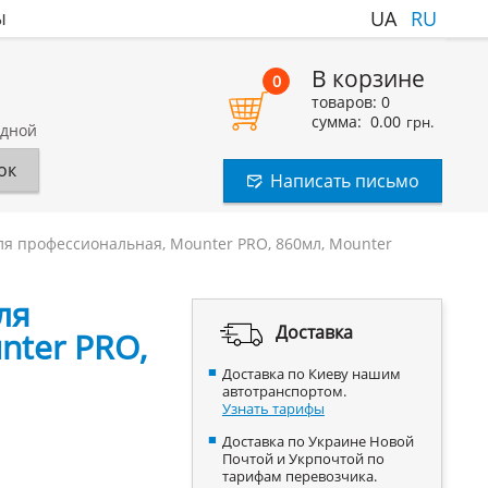
ы
UA
RU
В корзине
0
товаров:
0
сумма:
0.00
грн.
одной
ок
Написать письмо
ля профессиональная, Mounter PRO, 860мл, Mounter
ля
Доставка
nter PRO,
Доставка по Киеву нашим
автотранспортом.
Узнать тарифы
Доставка по Украине Новой
Почтой и Укрпочтой по
тарифам перевозчика.