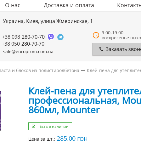
О нас
Доставка и оплата
Контакт
Украина, Киев, улица Жмеринская, 1
9.00-19.00
+38 098
280-70-70
воскресенье вых
+38 050
280-70-70
Заказать звон
sale@europrom.com.ua
ласта и блоков из полистиролбетона
Клей-пена для утеплите
Клей-пена для утеплите
профессиональная, Mou
860мл, Mounter
Есть в наличии
285.00
грн
Цена за шт.: