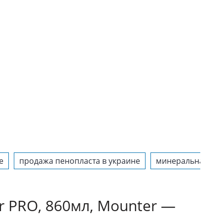
е
продажа пенопласта в украине
минеральная ват
r PRO, 860мл, Mounter —