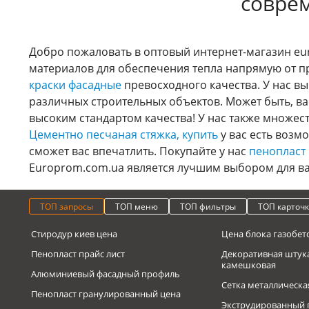
совре
Добро пожаловать в оптовый интернет-магазин eur
материалов для обеспечения тепла напрямую от п
краски фасадные
превосходного качества. У нас в
различных строительных объектов. Может быть, ва
высоким стандартом качества! У нас также множес
Цементно песчаная стяжка, купить
у вас есть возм
сможет вас впечатлить. Покупайте у нас
пенопласт
Europrom.com.ua является лучшим выбором для ва
ТОП запросы
ТОП меню
ТОП фильтры
ТОП карточ
Стиродур киев цена
Цена блока газобет
Пенопласт прайс лист
Декоративная штук
камешковая
Алюминиевый фасадный профиль
Сетка металлическа
Пенопласт гранулированный цена
Экструдированный 