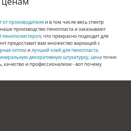
 ценам
т от производителя
и в том числе весь спектр
 наше производство пенопласта и заказывают
й пенополистирол
, что прекрасно подходит для
ент предоставит вам множество вариаций с
урная оптом
и
лучший клей для пенопласта.
инеральную декоративную штукатурку, цена
точно
 качество и профессионализм - вот почему