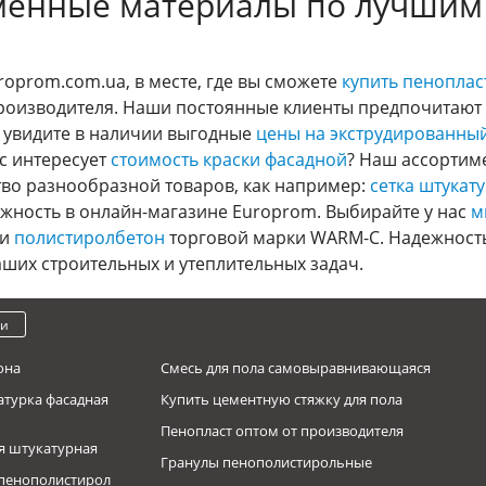
менные материалы по лучшим
oprom.com.ua, в месте, где вы сможете
купить пеноплас
роизводителя. Наши постоянные клиенты предпочитают
ы увидите в наличии выгодные
цены на экструдированны
с интересует
стоимость краски фасадной
? Наш ассортим
тво разнообразной товаров, как например:
сетка штукат
ожность в онлайн-магазине Europrom. Выбирайте у нас
м
и
полистиролбетон
торговой марки WARM-C. Надежность,
ших строительных и утеплительных задач.
ки
она
Смесь для пола самовыравнивающаяся
атурка фасадная
Купить цементную стяжку для пола
Пенопласт оптом от производителя
я штукатурная
Гранулы пенополистирольные
пенополистирол