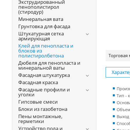
Экструдированный
пенополистирол
(стиродур)
Минеральная вата
Грунтовка для фасада
Штукатурная сетка
армирующая
Клей для пенопласта и
блоков из
полистиролбетона
Торговая 
Дюбеля для пенопласта и
минеральной ваты
Характе
Фасадная штукатурка
Фасадная краска
Произ
Фасадные профили и
уголки
Тип - 
Гипсовые смеси
Основ
Блоки из газобетона
Объем 
Пены монтажные,
Выход 
герметики
Спосо
Устройство пола и