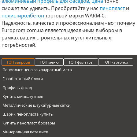
алюминиевый профиль для фасадов, цена
точно
сможет вас удивить. Преобретайте у нас
пенопласт
и
полистиролбетон
торговой марки WARM-C.
Надежность, качество и профессионализм - вот почему
Europrom.com.ua является идеальным выбором в
рамках ваших строительных и утеплительных
потребностей.
ТОП запросы
ТОП меню
ТОП фильтры
ТОП карточки
Пенопласт цена за квадратный метр
Газобетонный блоки
Профиль фасад
Купить минвату киев
Металлические штукатурные сетки
Шарик пенопласта купить
Купить пенопласт бровары
Минеральная вата киев