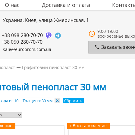
О нас
Доставка и оплата
Контакт
Украина, Киев, улица Жмеринская, 1
9.00-19.00
+38 098
280-70-70
воскресенье вых
+38 050
280-70-70
Заказать звон
sale@europrom.com.ua
нопласт
Графитовый пенопласт 30 мм
товый пенопласт 30 мм
вара из 10
Толщина: 30 мм
Сбросить
вление
еВосстановление