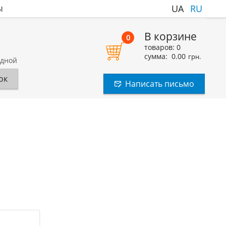
ы
UA
RU
В корзине
0
товаров:
0
сумма:
0.00
грн.
одной
ок
Написать письмо