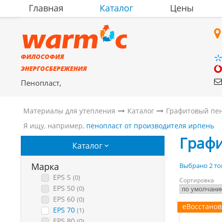
Главная
Каталог
Цены
ФИЛОСОФИЯ
ЭНЕРГОСБЕРЕЖЕНИЯ
Пенопласт,
полистиролбетон,
материалы для утепления
Материалы для утепления
Каталог
Графитовый пе
Я ищу, например,
пенопласт от производителя ирпень
Графи
Каталог
Марка
Выбрано 2 то
EPS S
(0)
Сортировка
EPS 50
(0)
EPS 60
(0)
еВосстано
EPS 70
(1)
EPS 80
(0)