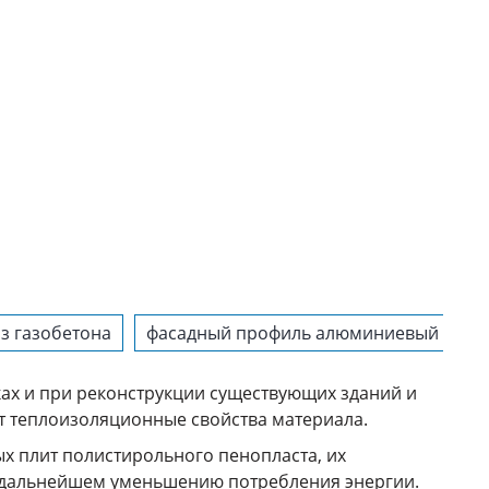
из газобетона
фасадный профиль алюминиевый
к
ах и при реконструкции существующих зданий и
ает теплоизоляционные свойства материала.
х плит полистирольного пенопласта, их
в дальнейшем уменьшению потребления энергии.