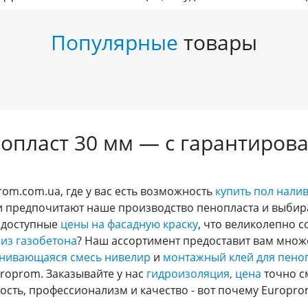
Популярные
товары
опласт 30 мм — с гарантиров
rom.com.ua, где у вас есть возможность
купить пол нали
и предпочитают наше производство пенопласта и выбир
е доступные
цены на фасадную краску
, что великолепно 
 из газобетона
? Наш ассортимент предоставит вам множ
нивающаяся смесь нивелир
и
монтажный клей для пеноп
roprom. Заказывайте у нас
гидроизоляция, цена
точно с
сть, профессионализм и качество - вот почему Europro