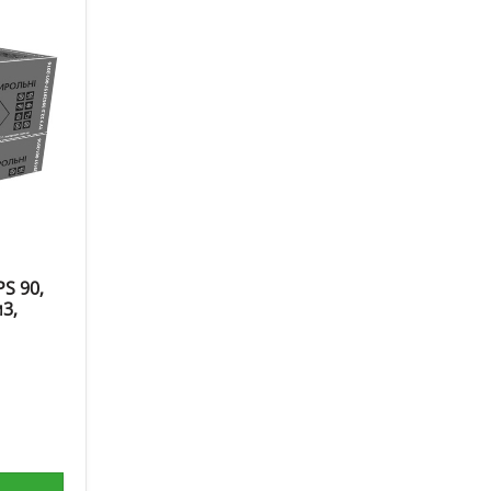
S 90,
3,