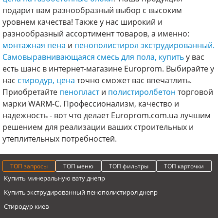
подарит вам разнообразный выбор с высоким
уровнем качества! Также у нас широкий и
разнообразный ассортимент товаров, а именно:
монтажная пена
и
пенополистирол экструдированный.
Самовыравнивающаяся смесь для пола, купить
у вас
есть шанс в интернет-магазине Europrom. Выбирайте у
нас
стиродур, цена
точно сможет вас впечатлить.
Приобретайте
пенопласт
и
полистиролбетон
торговой
марки WARM-C. Профессионализм, качество и
надежность - вот что делает Europrom.com.ua лучшим
решением для реализации ваших строительных и
утеплительных потребностей.
ТОП запросы
ТОП меню
ТОП фильтры
ТОП карточки
Купить минеральную вату днепр
Купить экструдированный пенополистирол днепр
Стиродур киев