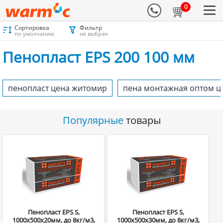
0
Сортировка
Фильтр
Материалы для утепления
Каталог
Пенопласт
по умолчанию
не выбран
Пенопласт EPS 200 100 мм
Пенопласт EPS 200 100 мм
пенопласт цена житомир
пена монтажная оптом ц
Популярные
товары
Пенопласт EPS S,
Пенопласт EPS S,
1000х500х20мм, до 8кг/м3,
1000х500х30мм, до 8кг/м3,