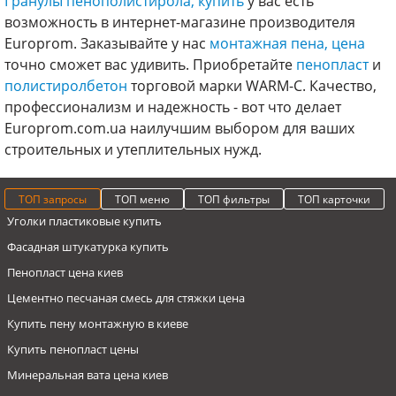
Гранулы пенополистирола, купить
у вас есть
возможность в интернет-магазине производителя
Europrom. Заказывайте у нас
монтажная пена, цена
точно сможет вас удивить. Приобретайте
пенопласт
и
полистиролбетон
торговой марки WARM-C. Качество,
профессионализм и надежность - вот что делает
Europrom.com.ua наилучшим выбором для ваших
строительных и утеплительных нужд.
ТОП запросы
ТОП меню
ТОП фильтры
ТОП карточки
Уголки пластиковые купить
Фасадная штукатурка купить
Пенопласт цена киев
Цементно песчаная смесь для стяжки цена
Купить пену монтажную в киеве
Купить пенопласт цены
Минеральная вата цена киев