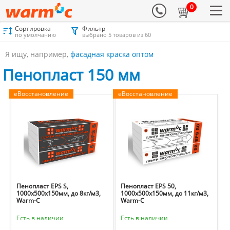
0
Сортировка
Фильтр
Материалы для утепления
Каталог
Пенопласт
по умолчанию
выбрано 5 товаров из 60
Пенопласт 150 мм
Я ищу, например,
фасадная краска оптом
Пенопласт 150 мм
еВосстановление
еВосстановление
Пенопласт EPS S,
Пенопласт EPS 50,
1000х500х150мм, до 8кг/м3,
1000х500х150мм, до 11кг/м3,
Warm-C
Warm-C
Есть в наличии
Есть в наличии