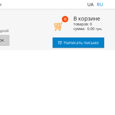
ы
UA
RU
В корзине
0
товаров:
0
сумма:
0.00
грн.
одной
ок
Написать письмо