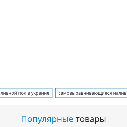
аливной пол в украине
самовыравнивающиеся налив
Популярные
товары