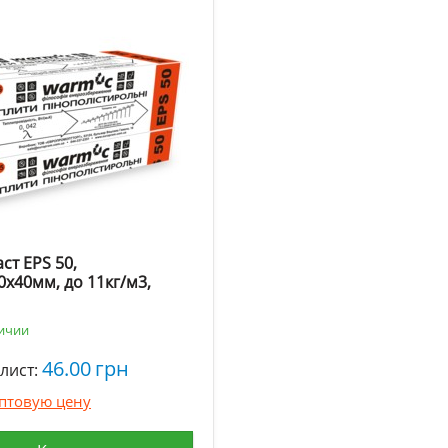
ст EPS 50,
0х40мм, до 11кг/м3,
личии
46.00
грн
лист:
оптовую цену