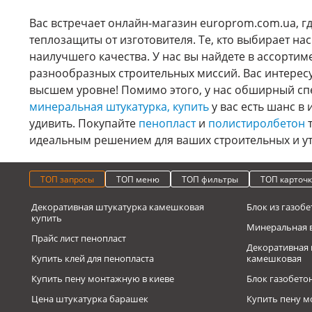
Вас встречает онлайн-магазин europrom.com.ua, гд
теплозащиты от изготовителя. Те, кто выбирает н
наилучшего качества. У нас вы найдете в ассортим
разнообразных строительных миссий. Вас интерес
высшем уровне! Помимо этого, у нас обширный спе
минеральная штукатурка, купить
у вас есть шанс в
удивить. Покупайте
пенопласт
и
полистиролбетон
т
идеальным решением для ваших строительных и ут
ТОП запросы
ТОП меню
ТОП фильтры
ТОП карточ
Декоративная штукатурка камешковая
Блок из газобе
купить
Минеральная 
Прайс лист пенопласт
Декоративная 
Купить клей для пенопласта
камешковая
Купить пену монтажную в киеве
Блок газобето
Цена штукатурка барашек
Купить пену м