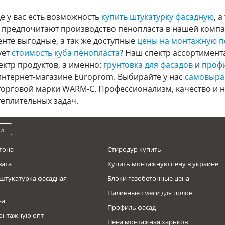
е у вас есть возможность
купить штукатурку фасадную
, 
ас предпочитают производство пенопласта в нашей компа
енте выгодные, а так же доступные
цены на монтажную п
ует
стоимость куба пенопласта
? Наш спектр ассортимент
ктр продуктов, а именно:
грунтовка для фасадов
и
проф
 интернет-магазине Europrom. Выбирайте у нас
самовыра
орговой марки WARM-C. Профессионализм, качество и на
еплительных задач.
ки
тона
Стиродур купить
вата
Купить монтажную пену в украине
штукатурка фасадная
Блоки газобетонные цена
Наливные смеси для полов
на
Профиль фасад
онтажную опт
Пена монтажная харьков