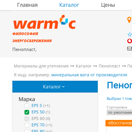
Главная
Каталог
Цены
ФИЛОСОФИЯ
ЭНЕРГОСБЕРЕЖЕНИЯ
Пенопласт,
полистиролбетон,
материалы для утепления
Материалы для утепления
Каталог
Пенопласт
Пе
Я ищу, например,
минеральная вата от производителя
Пеноп
Каталог
Марка
Выбран 1 това
EPS S
(+1)
Сортировка
EPS 50
(1)
EPS 60
(0)
еВосстано
EPS 70
(+1)
EPS 80
(+1)