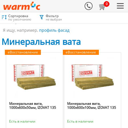
0
Сортировка
Фильтр
Материалы для утепления
Каталог
Минеральная вата
по умолчанию
не выбран
Минеральная вата
Я ищу, например,
профиль фасад
Минеральная вата
еВосстановление
еВосстановление
Минеральная вата,
Минеральная вата,
1000х600х50мм, IZOVAT 135
1000х600х100мм, IZOVAT 135
Есть в наличии
Есть в наличии