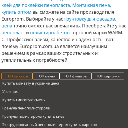
клей для поклейки пенопласта.
Монтажная пена,
купить оптом
вы сможете на сайте производителя
Europrom. Выбирайте у нас
грунтовку для фасадов,
цена
точно сможет вас впечатлить. Преобретайте у нас
пенопласт
и
полистиролбетон
торговой марки WARM-
C. Профессионализм, качество и надежность - вот
почему Europrom.com.ua является наилучшим
решением в рамках ваших строительных и
утеплительных потребностей.
ТОП запросы
ТОП меню
ТОП фильтры
ТОП карточки
Купить минвату в украине цена
Угол пвх
Купить гипсовую смесь
Гранула пенополистирола
Гранулы полистирола купить киев
Экструдированный пенополистирол купить харьков