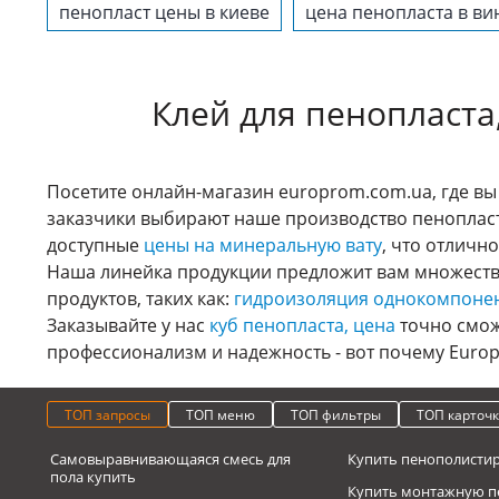
пенопласт цены в киеве
цена пенопласта в в
Клей для пенопласта
Посетите онлайн-магазин europrom.com.ua, где в
заказчики выбирают наше производство пенопласт
доступные
цены на минеральную вату
, что отличн
Наша линейка продукции предложит вам множество
продуктов, таких как:
гидроизоляция однокомпоне
Заказывайте у нас
куб пенопласта, цена
точно смож
профессионализм и надежность - вот почему Euro
ТОП запросы
ТОП меню
ТОП фильтры
ТОП карточ
Самовыравнивающаяся смесь для
Купить пенополисти
пола купить
Купить монтажную п