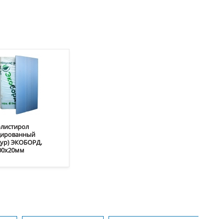
листирол
дированный
дур) ЭКОБОРД,
00x20мм