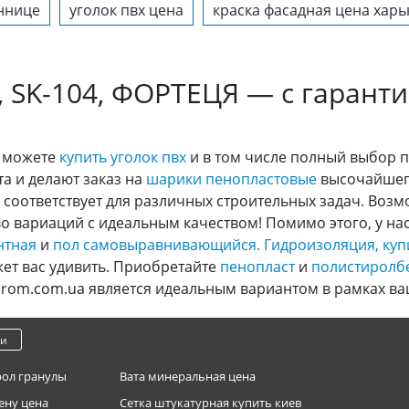
иннице
уголок пвх цена
краска фасадная цена харь
, SK-104, ФОРТЕЦЯ — с гаран
ы можете
купить уголок пвх
и в том числе полный выбор п
а и делают заказ на
шарики пенопластовые
высочайшего
о соответствует для различных строительных задач. Воз
 вариаций с идеальным качеством! Помимо этого, у н
нтная
и
пол самовыравнивающийся.
Гидроизоляция, куп
ет вас удивить. Приобретайте
пенопласт
и
полистиролб
prom.com.ua является идеальным вариантом в рамках ва
ки
рол гранулы
Вата минеральная цена
ену цена
Сетка штукатурная купить киев