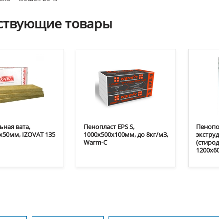
ствующие
товары
ная вата,
Пенопласт EPS S,
Пенопо
х50мм, IZOVAT 135
1000х500х100мм, до 8кг/м3,
экстру
Warm-C
(стиро
1200х6