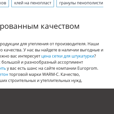
ков
клей на пенопласт
гранулы пенополистирола 
тированным качеством
родукции для утепления от производителя. Наши
 качества. У нас вы найдете в наличии выгодные и
можно вас интересует
цена сетки для штукатурки
?
ас большой и разнообразный ассортимент
ить
у вас есть шанс на сайте компании Europrom.
етон
торговой марки WARM-C. Качество,
ших строительных и утеплительных нужд.