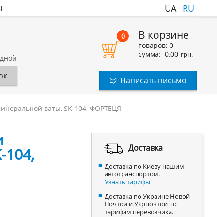
ы
UA
RU
В корзине
0
товаров:
0
сумма:
0.00
грн.
одной
ок
Написать письмо
минеральной ваты, SK-104, ФОРТЕЦЯ
и
Доставка
-104,
Доставка по Киеву нашим
автотранспортом.
Узнать тарифы
Доставка по Украине Новой
Почтой и Укрпочтой по
тарифам перевозчика.