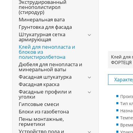
Экструдированный
пенополистирол
(стиродур)
Минеральная вата
Грунтовка для фасада
Штукатурная сетка
армирующая
Клей для пенопласта и
блоков из
полистиролбетона
Клей для 
ФОРТЕЦЯ
Дюбеля для пенопласта и
минеральной ваты
Фасадная штукатурка
Характе
Фасадная краска
Фасадные профили и
уголки
Произ
Гипсовые смеси
Тип к
Назна
Блоки из газобетона
Темпе
Пены монтажные,
герметики
Время
Устройство пола и
Упако