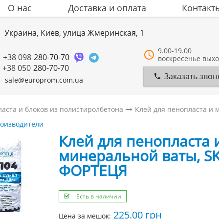
О нас
Доставка и оплата
Контакт
Украина, Киев, улица Жмеринская, 1
9.00-19.00
+38 098
280-70-70
воскресенье вых
+38 050
280-70-70
Заказать звон
sale@europrom.com.ua
ласта и блоков из полистиролбетона
Клей для пенопласта и 
роизводители
Клей для пенопласта 
минеральной ваты, SK
ФОРТЕЦЯ
Есть в наличии
225.00
грн
Цена за мешок: