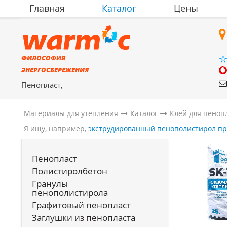
Главная
Каталог
Цены
ФИЛОСОФИЯ
ЭНЕРГОСБЕРЕЖЕНИЯ
Пенопласт,
полистиролбетон,
материалы для утепления
Материалы для утепления
Каталог
Клей для пеноп
Я ищу, например,
экструдированный пенополистирол п
Пенопласт
Полистиролбетон
Гранулы
пенополистирола
Графитовый пенопласт
Заглушки из пенопласта