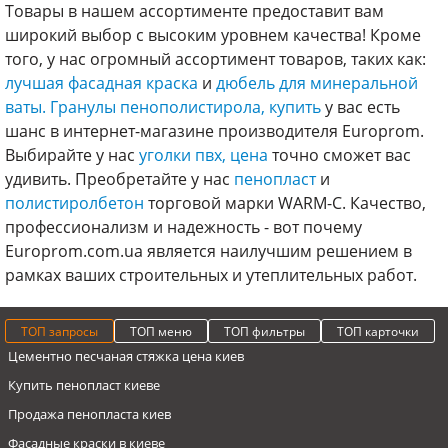
Товары в нашем ассортименте предоставит вам
широкий выбор с высоким уровнем качества! Кроме
того, у нас огромный ассортимент товаров, таких как:
лучшая фасадная краска
и
дюбель для минеральной
ваты.
Гранулы пенополистирола, купить
у вас есть
шанс в интернет-магазине производителя Europrom.
Выбирайте у нас
уголки пвх, цена
точно сможет вас
удивить. Преобретайте у нас
пенопласт
и
полистиролбетон
торговой марки WARM-C. Качество,
профессионализм и надежность - вот почему
Europrom.com.ua является наилучшим решением в
рамках ваших строительных и утеплительных работ.
ТОП запросы
ТОП меню
ТОП фильтры
ТОП карточки
Цементно песчаная стяжка цена киев
Купить пенопласт киеве
Продажа пенопласта киев
Фасадные краски в киеве