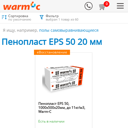
0
Сортировка
Фильтр
Материалы для утепления
Каталог
Пенопласт
по умолчанию
выбран 1 товар из 60
Пенопласт EPS 50 20 мм
Я ищу, например,
полы самовыравнивающиеся
Пенопласт EPS 50 20 мм
еВосстановление
Пенопласт EPS 50,
1000х500х20мм, до 11кг/м3,
Warm-C
Есть в наличии