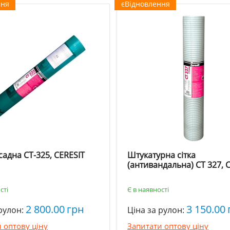
ння
єВідновлення
садна CT-325, CERESIT
Штукатурна сітка
(антивандальна) CT 327, 
сті
Є в наявності
2 800.00
грн
3 150.00
рулон:
Ціна за рулон:
 оптову ціну
Запитати оптову ціну