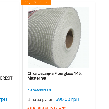
єВідновлення
Сітка фасадна Fiberglass 145,
CERESIT
Masternet
під замовлення
грн
690.00
грн
Ціна за рулон:
Запитати оптову ціну