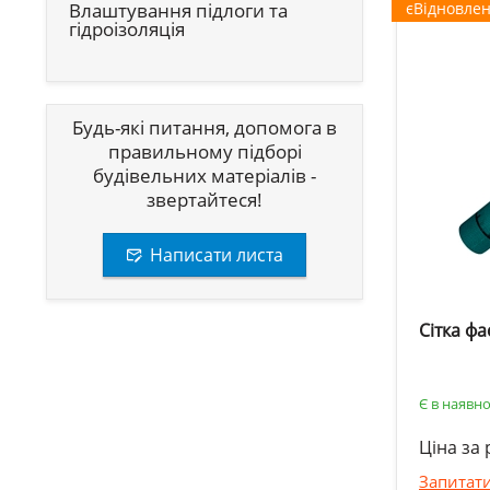
Влаштування підлоги та
єВідновле
гідроізоляція
Будь-які питання, допомога в
правильному підборі
будівельних матеріалів -
звертайтеся!
Написати листа
Сітка фа
Є в наявно
Ціна за 
Запитати