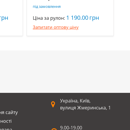
під замовлення
грн
1 190.00
грн
Ціна за рулон:
Запитати оптову ціну
Україна, Київ,
вулиця Жмеринська, 1
я сайту
ності
9.00-19.00
оварa