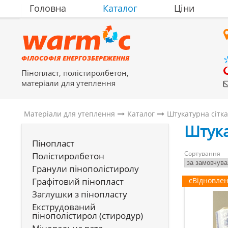
Головна
Каталог
Ціни
ФІЛОСОФІЯ ЕНЕРГОЗБЕРЕЖЕННЯ
Пінопласт, полістиролбетон,
матеріали для утеплення
Матеріали для утеплення
Каталог
Штукатурна сітк
Штука
Пінопласт
Сортування
Полістиролбетон
Гранули пінополістиролу
Графітовий пінопласт
єВідновле
Заглушки з пінопласту
Екструдований
пінополістирол (стиродур)