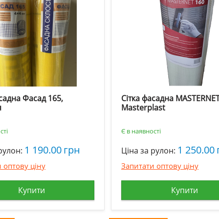
садна Фасад 165,
Сітка фасадна MASTERNET
я
Masterplast
сті
Є в наявності
1 190.00
грн
1 250.00
рулон:
Ціна за рулон:
 оптову ціну
Запитати оптову ціну
Купити
Купити