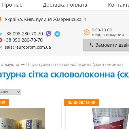
Про нас
Доставка i оплата
Контакт
Україна, Київ, вулиця Жмеринська, 1
9.00-19.00
+38 098
280-70-70
неділя вихідний
+38 050
280-70-70
Замовити дзві
sale@europrom.com.ua
а армуюча
Штукатурна сітка скловолоконна (склотканинна)
турна сітка скловолоконна (с
ння
єВідновлення