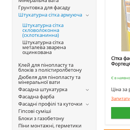
Мінеральна вата
Грунтовка для фасаду
Штукатурна сітка армуюча
Штукатурна сітка
скловолоконна
(склотканинна)
Штукатурна сітка
металева зварена
оцинкована
Сітка фа
Фортец
Клей для пінопласту та
блоків з полістиролбетону
Дюбеля для пінопласту та
Є в наявно
мінеральної вати
Фасадна штукатурка
Ціна за 
Фасадна фарба
Запитати
Фасадні профілі та куточки
Гіпсові суміші
Блоки з газобетону
Піни монтажні, герметики