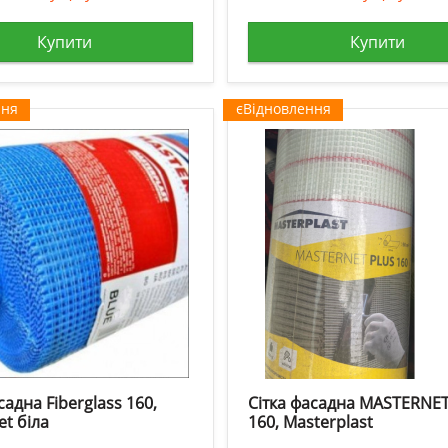
Купити
Купити
ння
єВідновлення
садна Fiberglass 160,
Сітка фасадна MASTERNE
et біла
160, Masterplast