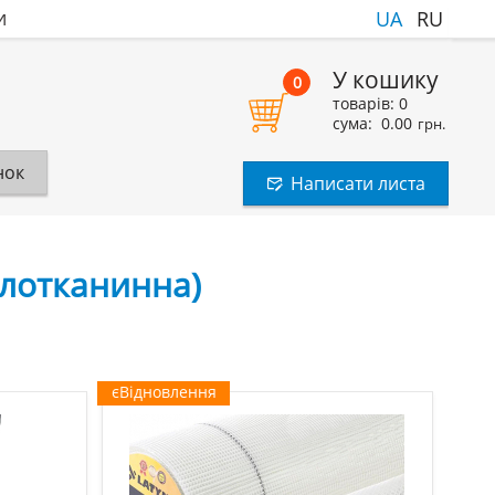
и
UA
RU
У кошику
0
товарів:
0
сума:
0.00
грн.
нок
Написати листа
клотканинна)
єВідновлення