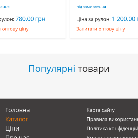
лення
під замовлення
780.00
грн
1 200.00
рулон:
Ціна за рулон:
 оптову ціну
Запитати оптову ціну
Популярні
товари
Головна
Карта сайту
Каталог
Правила використанн
Ціни
Політика конфіденцій
Про нас
Умови повернення т