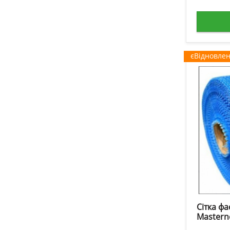
єВідновле
Сітка фа
Mastern