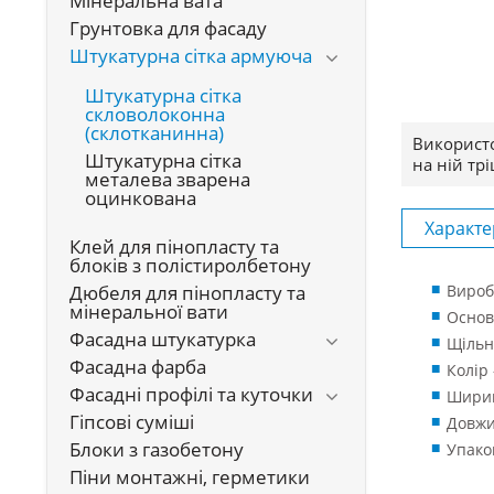
Мінеральна вата
Грунтовка для фасаду
Штукатурна сітка армуюча
Штукатурна сітка
скловолоконна
(склотканинна)
Використо
Штукатурна сітка
на ній тр
металева зварена
оцинкована
Характе
Клей для пінопласту та
блоків з полістиролбетону
Дюбеля для пінопласту та
Вироб
мінеральної вати
Основ
Фасадна штукатурка
Щільні
Фасадна фарба
Колір 
Фасадні профілі та куточки
Ширин
Гіпсові суміші
Довжи
Блоки з газобетону
Упако
Піни монтажні, герметики