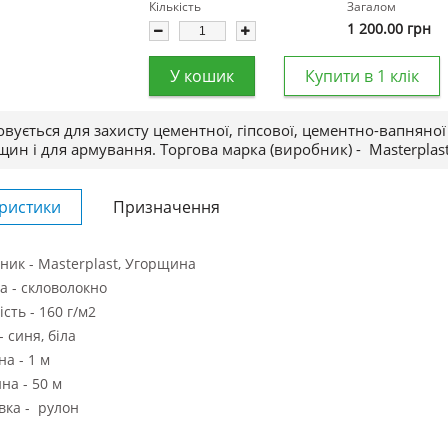
Кількість
Загалом
1 200.00
грн
У кошик
Купити в 1 клік
вується для захисту цементної, гіпсової, цементно-вапняної
іщин і для армування.
Торгова марка (виробник) -
Masterplas
ристики
Призначення
ник - Masterplast, Угорщина
а - скловолокно
сть - 160 г/м2
- синя, біла
а - 1 м
на - 50 м
вка - рулон