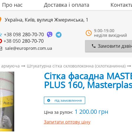
Про нас
Доставка i оплата
Контакт
Україна, Київ, вулиця Жмеринська, 1
9.00-19.00
+38 098
280-70-70
неділя вихідний
+38 050
280-70-70
Замовити дзві
sale@europrom.com.ua
а армуюча
Штукатурна сітка скловолоконна (склотканинна)
Сітка фасадна MAS
PLUS 160, Masterplas
під замовлення
1 200.00
грн
Ціна за рулон:
Запитати оптову ціну