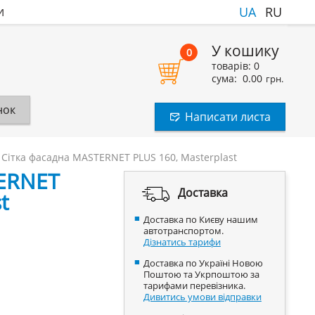
и
UA
RU
У кошику
0
товарів:
0
сума:
0.00
грн.
нок
Написати листа
Сітка фасадна MASTERNET PLUS 160, Masterplast
TERNET
Доставка
t
Доставка по Києву нашим
автотранспортом.
Дізнатись тарифи
Доставка по Україні Новою
Поштою та Укрпоштою за
тарифами перевізника.
Дивитись умови відправки