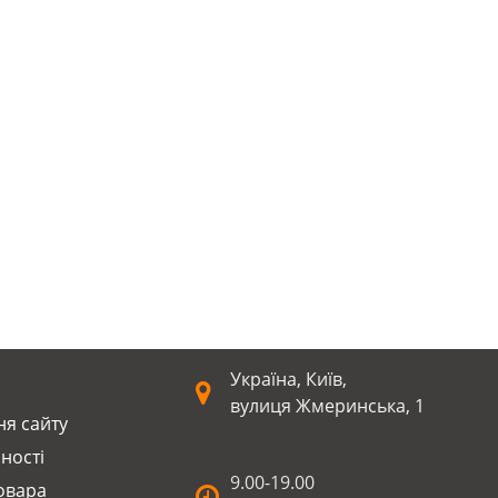
Україна, Київ,
вулиця Жмеринська, 1
я сайту
ності
9.00-19.00
оварa