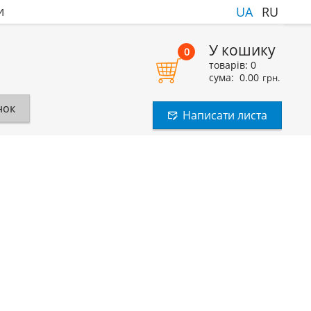
и
UA
RU
У кошику
0
товарів:
0
сума:
0.00
грн.
нок
Написати листа