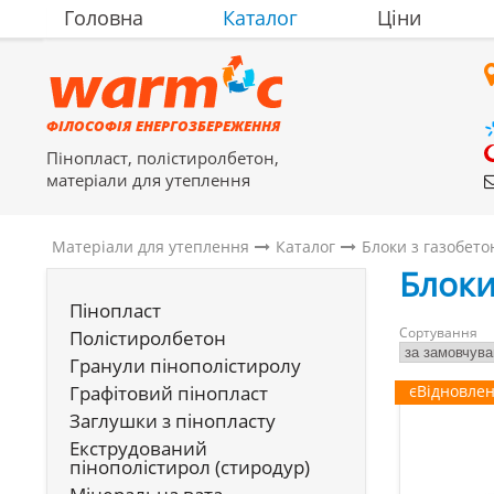
Головна
Каталог
Ціни
ФІЛОСОФІЯ ЕНЕРГОЗБЕРЕЖЕННЯ
Пінопласт, полістиролбетон,
матеріали для утеплення
Матеріали для утеплення
Каталог
Блоки з газобето
Блоки
Пінопласт
Сортування
Полістиролбетон
Гранули пінополістиролу
Графітовий пінопласт
єВідновле
Заглушки з пінопласту
Екструдований
пінополістирол (стиродур)