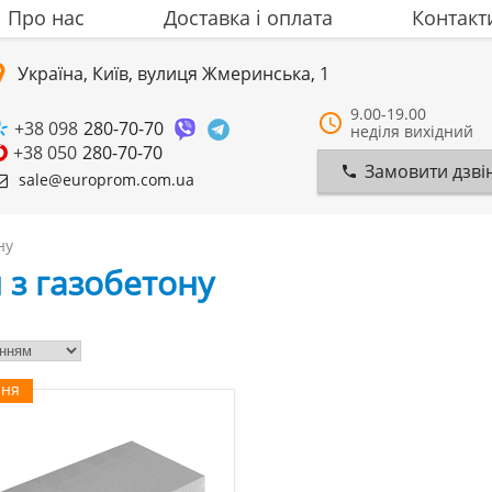
Про нас
Доставка i оплата
Контакт
Україна, Київ, вулиця Жмеринська, 1
9.00-19.00
+38 098
280-70-70
неділя вихідний
+38 050
280-70-70
Замовити дзві
sale@europrom.com.ua
ну
 з газобетону
ння