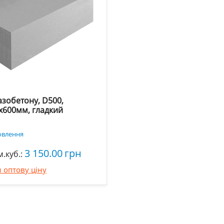
азобетону, D500,
x600мм, гладкий
овлення
3 150.00
грн
м.куб.:
 оптову ціну