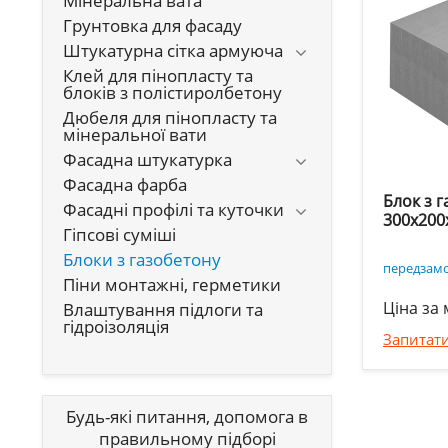
Мінеральна вата
Грунтовка для фасаду
Штукатурна сітка армуюча
Клей для пінопласту та
блоків з полістиролбетону
Дюбеля для пінопласту та
мінеральної вати
Фасадна штукатурка
Фасадна фарба
Блок з г
Фасадні профілі та куточки
300x200
Гіпсові суміші
Блоки з газобетону
передзам
Піни монтажні, герметики
Ціна за 
Влаштування підлоги та
гідроізоляція
Запитати
Будь-які питання, допомога в
правильному підборі