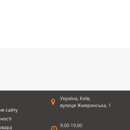
Україна, Київ,
вулиця Жмеринська, 1
я сайту
ності
9.00-19.00
оварa