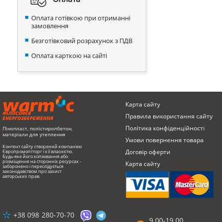
Оплата готівкою при отриманні
замовлення
Безготівковий розрахунок з ПДВ
Оплата карткою на сайті
Карта сайту
ФІЛОСОФІЯ
Правила використання сайту
ЕНЕРГОЗБЕРЕЖЕННЯ
Політика конфіденційності
Пінопласт, полістиролбетон,
матеріали для утеплення
Умови повернення товарa
Контент сайту створений компанією
Договір оферти
Європромоптторг і є її власністю.
Будь-яке його копіювання або
розміщення на сторонніх ресурсах -
Карта сайту
заборонено і переслідується
законодавством про захист
авторських прав.
+38 098
280-70-70
9.00-19.00