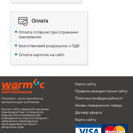
Оплата
Оплата готівкою при отриманні
замовлення
Безготівковий розрахунок з ПДВ
Оплата карткою на сайті
Карта сайту
ФІЛОСОФІЯ
Правила використання сайту
ЕНЕРГОЗБЕРЕЖЕННЯ
Політика конфіденційності
Пінопласт, полістиролбетон,
матеріали для утеплення
Умови повернення товарa
Контент сайту створений компанією
Договір оферти
Європромоптторг і є її власністю.
Будь-яке його копіювання або
розміщення на сторонніх ресурсах -
Карта сайту
заборонено і переслідується
законодавством про захист
авторських прав.