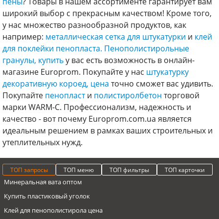
пены
? Товары в нашем ассортименте гарантирует вам
широкий выбор с прекрасным качеством! Кроме того,
у нас множество разнообразной продуктов, как
например:
металлическая сетка для штукатурки
и
клей
для поклейки пенопласта.
Пенополистирольные
гранулы, купить
у вас есть возможность в онлайн-
магазине Europrom. Покупайте у нас
штукатурку
декоративную короед, цена
точно сможет вас удивить.
Покупайте
пенопласт
и
полистиролбетон
торговой
марки WARM-C. Профессионализм, надежность и
качество - вот почему Europrom.com.ua является
идеальным решением в рамках ваших строительных и
утеплительных нужд.
ТОП запросы
ТОП меню
ТОП фильтры
ТОП карточки
Минеральная вата оптом
Купить пластиковый уголок
Клей для пенополистирола цена