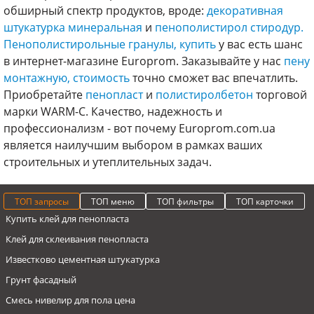
обширный спектр продуктов, вроде:
декоративная
штукатурка минеральная
и
пенополистирол стиродур.
Пенополистирольные гранулы, купить
у вас есть шанс
в интернет-магазине Europrom. Заказывайте у нас
пену
монтажную, стоимость
точно сможет вас впечатлить.
Приобретайте
пенопласт
и
полистиролбетон
торговой
марки WARM-C. Качество, надежность и
профессионализм - вот почему Europrom.com.ua
является наилучшим выбором в рамках ваших
строительных и утеплительных задач.
ТОП запросы
ТОП меню
ТОП фильтры
ТОП карточки
Купить клей для пенопласта
Клей для склеивания пенопласта
Известково цементная штукатурка
Грунт фасадный
Смесь нивелир для пола цена