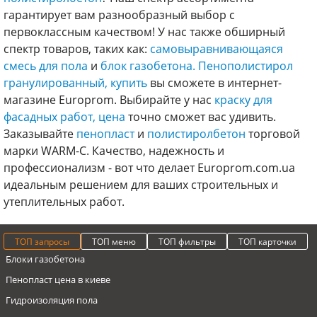
гарантирует вам разнообразный выбор с
первоклассным качеством! У нас также обширный
спектр товаров, таких как:
самовыравнивающаяся
смесь для пола
и
блок газобетона.
Пенополистирол
гранулированный, купить
вы сможете в интернет-
магазине Europrom. Выбирайте у нас
краску для
фасадных работ, цена
точно сможет вас удивить.
Заказывайте
пенопласт
и
полистиролбетон
торговой
марки WARM-C. Качество, надежность и
профессионализм - вот что делает Europrom.com.ua
идеальным решением для ваших строительных и
утеплительных работ.
ТОП запросы
ТОП меню
ТОП фильтры
ТОП карточки
Блоки газобетона
Пенопласт цена в киеве
Гидроизоляция пола