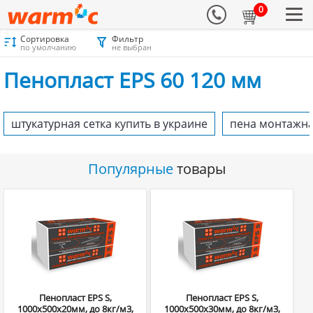
0
Сортировка
Фильтр
Материалы для утепления
Каталог
Пенопласт
по умолчанию
не выбран
Пенопласт EPS 60 120 мм
Пенопласт EPS 60 120 мм
штукатурная сетка купить в украине
пена монтажн
Популярные
товары
Пенопласт EPS S,
Пенопласт EPS S,
1000х500х20мм, до 8кг/м3,
1000х500х30мм, до 8кг/м3,