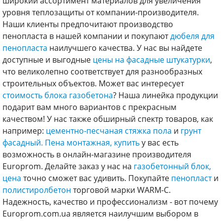
широкий ассортимент материалов для увеличения
уровня теплозащиты от компании-производителя.
Наши клиенты предпочитают производство
пенопласта в нашей компании и покупают
дюбеля для
пенопласта
наилучшего качества. У нас вы найдете
доступные и выгодные
цены на фасадные штукатурки
,
что великолепно соответствует для разнообразных
строительных объектов. Может вас интересует
стоимость блока газобетона
? Наша линейка продукции
подарит вам много вариантов с прекрасным
качеством! У нас также обширный спектр товаров, как
например:
цементно-песчаная стяжка пола
и
грунт
фасадный.
Пена монтажная, купить
у вас есть
возможность в онлайн-магазине производителя
Europrom. Делайте заказ у нас на
газобетонный блок,
цена
точно сможет вас удивить. Покупайте
пенопласт
и
полистиролбетон
торговой марки WARM-C.
Надежность, качество и профессионализм - вот почему
Europrom.com.ua является наилучшим выбором в