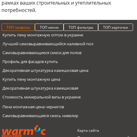
рамках ваших строительных и утеплительных
потребностей.
ТОП запросы
ТОП меню
ТОП фильтры
ТОП карточки
Купить пену монтажную оптом в украине
Лучший самовыравнивающийся наливной пол
Самовыравнивающиеся смеси для полов
Профиль для фасадов купить
Декоративная штукатурка камешковая цена
Купить пену монтажную цена
Декоративная штукатурка камешковая
Стоимость минеральной ваты в украине
Пена монтажная цена чернигов
Самовыравнивающаяся смесь нивелир
Купить монтажную пену оптом в киеве
Пенопласты
Пенопласт 10 мм до 13 кг/м3
Сетка фасадная ECONOMIC 160, LATYMER
Карта сайта
Купить пенопласт листовой в украине
Герметик
Пенопласт 50мм до 20 кг/м3
Пенопласт Warm-C индивидуальный заказ
ФИЛОСОФИЯ