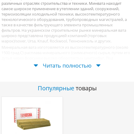
различных отраслях строительства и техники. Минвата находит
самое широкое применение в утеплении зданий, сооружений,
термоизоляции холодильной техники, высокотемпературного
технологического оборудования, трубопроводных магистралей, а
также в качестве фильтрующего элемента промышленных
фильтров. На украинском строительном рынке минеральная вата
широко представлена продукцией компаний (торговых
марок)
Isover, Ursa, Knauf, Rockwool
, Технониколь и других.
Минеральная вата изготовляется из высокотемпературного (около
1500 град.С) расплава минерального (силикатного) сырья, путем его
дутья через форсунки высоко оборотистых центрифуг. Под
воздействием высокого давления и центробежной силы
Читать полностью
разбрызгиваемые капли горячего расплава вытягиваются в тонкие
волокна, которые тут же остывают с отвердением в потоке
продуваемого воздуха. В дальнейшем эти минеральные волокна
смешиваются с небольшим количеством (от 2 до 10%)
Популярные
товары
формальдегидного связующего, гидрофобными
(водоотталкивающими) добавками, и прессуются в те или иные
товарные формы.
Для применения в строительстве минеральная вата выпускается в
следующих товарных формах:
Рулонный материал, плотностью от 10 до 15 кг/м
3
. Применяется
преимущественно для термоизоляции оборудования сложной
формы (трубы, патрубки, котлы и т.д.), утепления горизонтальных и