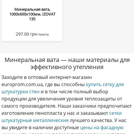
наклонных конструкционных поверхностей сложно-ломанного
рельефа.
Минеральная вата,
Гибкие маты плотностью от 10 до 60 кг/м
3
. Применяются
1000х600х100мм, IZOVAT
преимущественно для утепления ненагруженных внутренних
135
поверхностей (горизонтальных и наклонных) с плоско-ломанным
рельефом: кровля, потолки, полы и др.
Жесткие прямоугольные плиты плотностью от 15 до 200 кг/м
3
.
297.00
грн
плита
Применяются преимущественно для утепления плоских
ненагруженных вертикальных и наклонных поверхностей, как для
внутреннего, так и наружного применения (с соответствующей
гидрофобной защитой). Плиты минваты самой высокой плотности
(150 – 200 кг/м
3
) могут использоваться в нагруженных
Минеральная вата — наши материалы для
конструкциях, в качестве несущих поверхностей.
эффективного утепления
Разновидности строительной минеральной
Заходите в оптовый интернет-магазин
ваты
europrom.com.ua, где вы способны
купить сетку для
Термин «минеральная вата» является обобщенным, под ним
штукатурки стен
и в том числе полный выбор
«скрываются», как минимум, несколько ее разновидностей, которые
продукции для увеличения уровня теплозащиты от
существенно отличаются по свойствам и области применения:
самого производителя. Наши заказчики предпочитают
Стекловолокно
, или
стекловата
. Это самая «старая» разновидность
минерального волокна, которое нашло широкое применение в
изготовление пенопласта у нас и заказывают
сетки
строительстве. Изготавливается из расплава боросиликатного стекла.
штукатурные металлические
лучшего качества. У нас
Характеризуется прежде всего своей ценовой доступностью, при
вы увидите в наличии доступные
цены на фасадную
вполне удовлетворительных эксплуатационных характеристиках.
Долговременная термостойкость (температура спекания) материала