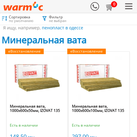
0
Сортировка
Фильтр
Материалы для утепления
Каталог
Минеральная вата
по умолчанию
не выбран
Я ищу, например,
пенопласт в одессе
Минеральная вата
еВосстановление
еВосстановление
Минеральная вата,
Минеральная вата,
1000х600х50мм, IZOVAT 135
1000х600х100мм, IZOVAT 135
Есть в наличии
Есть в наличии
148.50
297.00