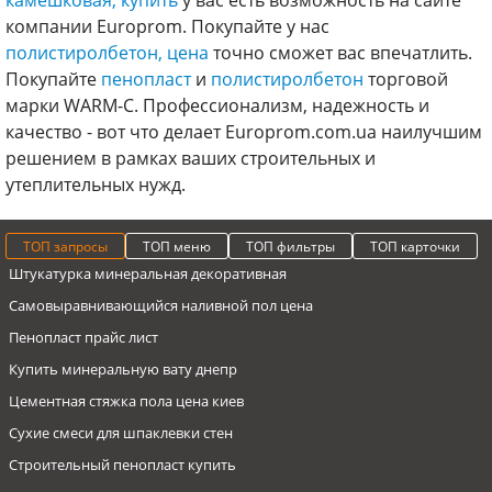
камешковая, купить
у вас есть возможность на сайте
компании Europrom. Покупайте у нас
полистиролбетон, цена
точно сможет вас впечатлить.
Покупайте
пенопласт
и
полистиролбетон
торговой
марки WARM-C. Профессионализм, надежность и
качество - вот что делает Europrom.com.ua наилучшим
решением в рамках ваших строительных и
утеплительных нужд.
ТОП запросы
ТОП меню
ТОП фильтры
ТОП карточки
Штукатурка минеральная декоративная
Самовыравнивающийся наливной пол цена
Пенопласт прайс лист
Купить минеральную вату днепр
Цементная стяжка пола цена киев
Сухие смеси для шпаклевки стен
Строительный пенопласт купить