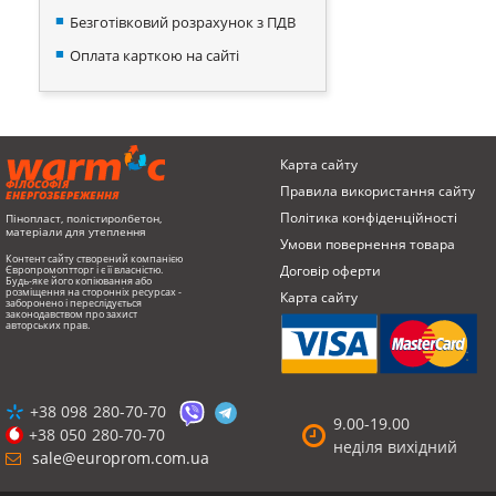
Безготівковий розрахунок з ПДВ
Оплата карткою на сайті
Карта сайту
ФІЛОСОФІЯ
Правила використання сайту
ЕНЕРГОЗБЕРЕЖЕННЯ
Політика конфіденційності
Пінопласт, полістиролбетон,
матеріали для утеплення
Умови повернення товарa
Контент сайту створений компанією
Договір оферти
Європромоптторг і є її власністю.
Будь-яке його копіювання або
розміщення на сторонніх ресурсах -
Карта сайту
заборонено і переслідується
законодавством про захист
авторських прав.
+38 098
280-70-70
9.00-19.00
+38 050
280-70-70
неділя вихідний
sale@europrom.com.ua