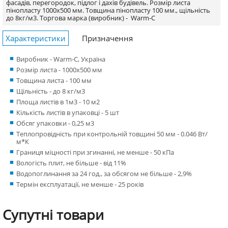
фасадів, перегородок, підлог і дахів будівель. Розмір листа
пінопласту 1000х500 мм. Товщина пінопласту 100 мм., щільність
до 8кг/м3.
Торгова марка (виробник) -
Warm-C
Характеристики
Призначення
Виробник - Warm-C, Україна
Розмір листа - 1000х500 мм
Товщина листа - 100 мм
Щільність - до 8 кг/м3
Площа листів в 1м3 - 10 м2
Кількість листів в упаковці - 5 шт
Обсяг упаковки - 0,25 м3
Теплопровідність при контрольній товщині 50 мм - 0.046 Вт/
м*К
Границя міцності при згинанні, не менше - 50 кПа
Вологість плит, не більше - від 11%
Водопоглинання за 24 год., за обсягом не більше - 2,9%
Термін експлуатації, не менше - 25 років
Супутні
товари