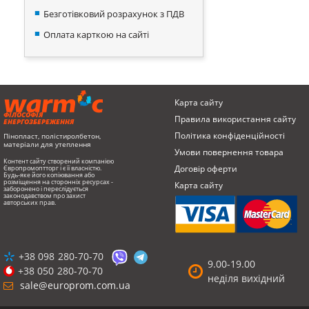
Безготівковий розрахунок з ПДВ
Оплата карткою на сайті
Карта сайту
ФІЛОСОФІЯ
Правила використання сайту
ЕНЕРГОЗБЕРЕЖЕННЯ
Політика конфіденційності
Пінопласт, полістиролбетон,
матеріали для утеплення
Умови повернення товарa
Контент сайту створений компанією
Договір оферти
Європромоптторг і є її власністю.
Будь-яке його копіювання або
розміщення на сторонніх ресурсах -
Карта сайту
заборонено і переслідується
законодавством про захист
авторських прав.
+38 098
280-70-70
9.00-19.00
+38 050
280-70-70
неділя вихідний
sale@europrom.com.ua