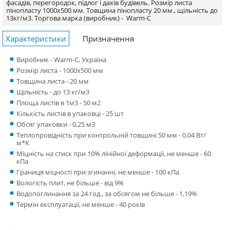
фасадів, перегородок, підлог і дахів будівель. Розмір листа
пінопласту 1000х500 мм. Товщина пінопласту 20 мм., щільність до
13кг/м3.
Торгова марка (виробник) -
Warm-C
Характеристики
Призначення
Виробник - Warm-C, Україна
Розмір листа - 1000x500 мм
Товщина листа - 20 мм
Щільність - до 13 кг/м3
Площа листів в 1м3 - 50 м2
Кількість листів в упаковці - 25 шт
Обсяг упаковки - 0,25 м3
Теплопровідність при контрольній товщині 50 мм - 0.04 Вт/
м*К
Міцність на стиск при 10% лінійної деформації, не менше - 60
кПа
Границя міцності при згинанні, не менше - 100 кПа
Вологість плит, не більше - від 9%
Водопоглинання за 24 год., за обсягом не більше - 1,19%
Термін експлуатації, не менше - 40 років