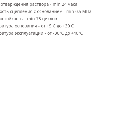
отверждения раствора - min 24 часа
сть сцепления с основанием - min 0,5 МПа
стойкость – min 75 циклов
атура основания - от +5 С до +30 С
атура эксплуатации - от -30°С до +40°С