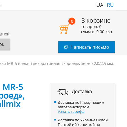
ы
UA
RU
В корзине
0
товаров:
0
сумма:
0.00
грн.
одной
ок
Написать письмо
я МR-5 (белая) декоративная «короед», зерно 2,0/2,5 мм,
 МR-5
Доставка
роед»,
allmix
Доставка по Киеву нашим
автотранспортом.
Узнать тарифы
Доставка по Украине Новой
Почтой и Укрпочтой по