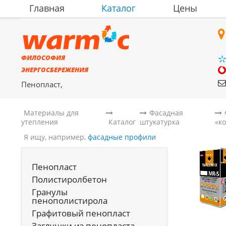
Главная
Каталог
Цены
ФИЛОСОФИЯ
ЭНЕРГОСБЕРЕЖЕНИЯ
Пенопласт,
полистиролбетон,
материалы для утепления
Материалы для
Фасадная
утепления
Каталог
штукатурка
«к
Я ищу, например,
фасадные профили
Пенопласт
Полистиролбетон
Гранулы
пенополистирола
Графитовый пенопласт
Заглушки из пенопласта