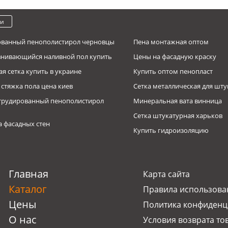
ки
ованный пенополистирол черновцы
Пена монтажная оптом
нивающийся наливной пол купить
Цены на фасадную краску
я сетка купить в украине
Купить оптом пенопласт
стяжка пола цена киев
Сетка металлическая для шту
струдированный пенополистирол
Минеральная вата винница
Сетка штукатурная харьков
 фасадных стен
Купить гидроизоляцию
адная купить
Экструдированный пенополи
й для пенопласта
катурка T-309 гипсовая М50 для машинного
Пенопласт 100 мм до 23 кг/м3
Самовыравни
Теплоизоляци
ель пенопласта в украине
оптом
есения, 25 кг, BUDMAJSTER
900х600х100м
/м3
адная краска
Пенопласт EPS S 10 мм
Пенопласт ку
опласт EPS 80 1000х500х100мм, до 15кг/м3, Warm-C
Дюбель для т
Главная
Карта сайта
нопласт цена
Пенопласт 50мм до 15 кг/м3
Фасадная шту
стержень
опласт EPS 80 1000х500х70мм, до 15кг/м3, Warm-C
Каталог
Правила использова
м3
нопласт цены
Минеральная вата IZOVAT
Краска фасад
Грунтовка акр
ополистирол экструдированный (стиродур) PNP,
толщиной 100 мм
BUDMAJSTER
Цены
Политика конфиденц
садные краски
Штукатурка 
85х585x20мм
Грунтующая к
О нас
Условия возврата то
мовыравнивающийся пол
Сетка штукат
дочная смесь для газо- и пенобетонных блоков
наполнителем,