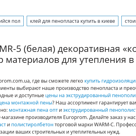
йся пол
клей для пенопласта купить в киеве
стои
-5 (белая) декоративная «кор
ор материалов для утепления в
prom.com.ua, где вы сможете легко
купить гидроизоляц
лиенты выбирают наше производство пенопласта и пре
годные и доступные
цены на экструдированный пенополи
цена монтажной пены
? Наш ассортимент гарантирует в
нно:
монтажная пена опт
и
экструдированный пенополист
т-магазине производителя Europrom. Делайте заказ у на
аст
и
полистиролбетон
торговой марки WARM-C. Професси
ации ваших строительных и утеплительных нужд.