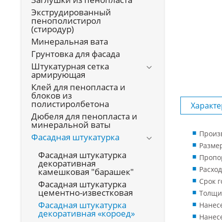
Экструдированный
пенополистирол
(стиродур)
Минеральная вата
Грунтовка для фасада
Штукатурная сетка
армирующая
Клей для пенопласта и
блоков из
полистиролбетона
Характе
Дюбеля для пенопласта и
минеральной ваты
Произв
Фасадная штукатурка
Размер
Фасадная штукатурка
Пропор
декоративная
Расход
камешковая "барашек"
Срок г
Фасадная штукатурка
цементно-известковая
Толщин
Фасадная штукатурка
Нанесе
декоративная «короед»
Нанесе