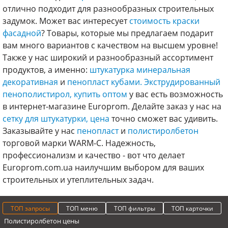
отлично подходит для разнообразных строительных
задумок. Может вас интересует
стоимость краски
фасадной
? Товары, которые мы предлагаем подарит
вам много вариантов с качеством на высшем уровне!
Также у нас широкий и разнообразный ассортимент
продуктов, а именно:
штукатурка минеральная
декоративная
и
пенопласт кубами.
Экструдированный
пенополистирол, купить оптом
у вас есть возможность
в интернет-магазине Europrom. Делайте заказ у нас на
сетку для штукатурки, цена
точно сможет вас удивить.
Заказывайте у нас
пенопласт
и
полистиролбетон
торговой марки WARM-C. Надежность,
профессионализм и качество - вот что делает
Europrom.com.ua наилучшим выбором для ваших
строительных и утеплительных задач.
ТОП запросы
ТОП меню
ТОП фильтры
ТОП карточки
Полистиролбетон цены