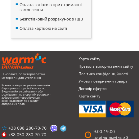
Оплата готівкою при отриманні
замовлення
Безготівковий розрахунок з ПДВ
Оплата карткою на сайті
Карта сайту
ФІЛОСОФІЯ
Правила використання сайту
ЕНЕРГОЗБЕРЕЖЕННЯ
Політика конфіденційності
Пінопласт, полістиролбетон,
матеріали для утеплення
Умови повернення товарa
Контент сайту створений компанією
Договір оферти
Європромоптторг і є її власністю.
Будь-яке його копіювання або
розміщення на сторонніх ресурсах -
Карта сайту
заборонено і переслідується
законодавством про захист
авторських прав.
+38 098
280-70-70
9.00-19.00
+38 050
280-70-70
неділя вихідний