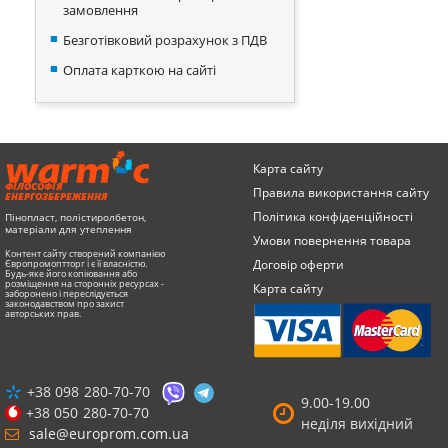
замовлення
Безготівковий розрахунок з ПДВ
Оплата карткою на сайті
Карта сайту
ФІЛОСОФІЯ
Правила використання сайту
ЕНЕРГОЗБЕРЕЖЕННЯ
Політика конфіденційності
Пінопласт, полістиролбетон,
матеріали для утеплення
Умови повернення товарa
Контент сайту створений компанією
Договір оферти
Європромоптторг і є її власністю.
Будь-яке його копіювання або
розміщення на сторонніх ресурсах -
Карта сайту
заборонено і переслідується
законодавством про захист
авторських прав.
+38 098
280-70-70
9.00-19.00
+38 050
280-70-70
неділя вихідний
sale@europrom.com.ua