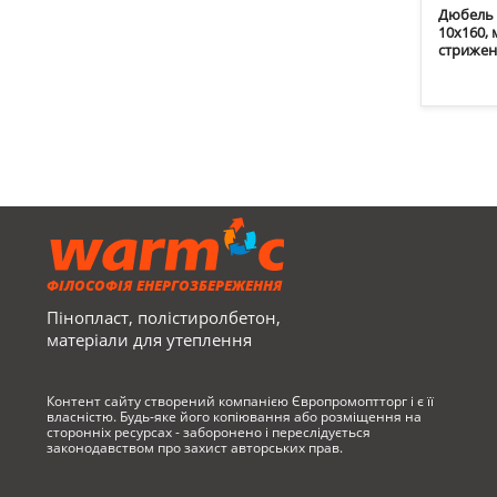
Дюбель д
10х160,
стриже
ФІЛОСОФІЯ ЕНЕРГОЗБЕРЕЖЕННЯ
Пінопласт, полістиролбетон,
матеріали для утеплення
Контент сайту створений компанією Європромоптторг і є її
власністю. Будь-яке його копіювання або розміщення на
сторонніх ресурсах - заборонено і переслідується
законодавством про захист авторських прав.