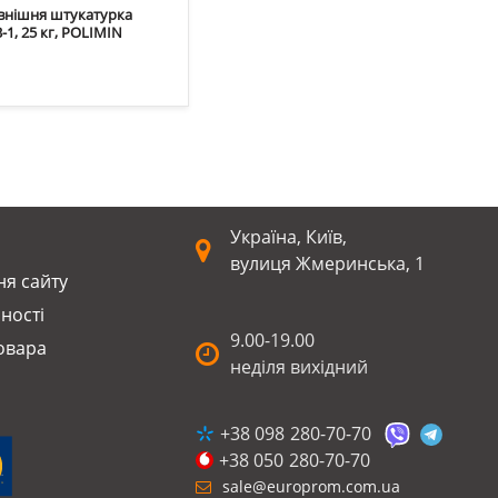
внішня штукатурка
1, 25 кг, POLIMIN
Україна, Київ,
вулиця Жмеринська, 1
я сайту
ності
9.00-19.00
оварa
неділя вихідний
+38 098
280-70-70
+38 050
280-70-70
sale@europrom.com.ua