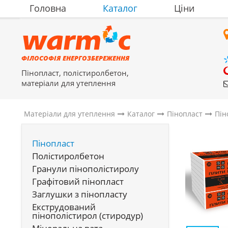
Головна
Каталог
Ціни
ФІЛОСОФІЯ ЕНЕРГОЗБЕРЕЖЕННЯ
Пінопласт, полістиролбетон,
матеріали для утеплення
Матеріали для утеплення
Каталог
Пінопласт
Пін
Пінопласт
Полістиролбетон
Гранули пінополістиролу
Графітовий пінопласт
Заглушки з пінопласту
Екструдований
пінополістирол (стиродур)