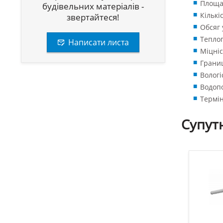
Площа 
будівельних матеріалів -
Кількі
звертайтеся!
Обсяг 
Теплоп
Написати листа
Міцніс
Границ
Вологі
Водопо
Термін
Супут