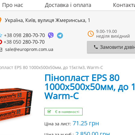
Про нас
Доставка i оплата
Контакт
Україна, Київ, вулиця Жмеринська, 1
9.00-19.00
+38 098
280-70-70
неділя вихідний
+38 050
280-70-70
Замовити дзві
sale@europrom.com.ua
опласт EPS 80 1000х500х50мм, до 15кг/м3, Warm-C
Пінопласт EPS 80
1000х500х50мм, до 1
Warm-C
Є в наявності
71.25
грн
Ціна за лист:
2 850.00 грн
Ціна за м.куб.: