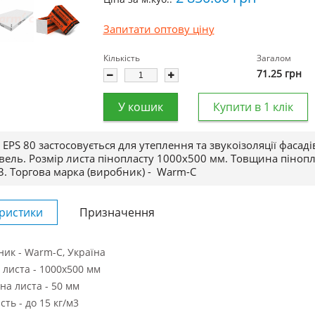
Запитати оптову ціну
Кількість
Загалом
71.25
грн
У кошик
Купити в 1 клік
 EPS 80 застосовується для утеплення та звукоізоляції фасадів
івель. Розмір листа пінопласту 1000х500 мм. Товщина пінопл
3.
Торгова марка (виробник) -
Warm-C
ристики
Призначення
ик - Warm-C, Україна
 листа - 1000x500 мм
а листа - 50 мм
сть - до 15 кг/м3