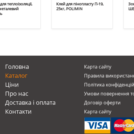
ля теплоізоляції,
Клей для пінопласту П-19,
Зо
 металевий
25кг, POLIMIN
ШВ-
нь
Головна
Карта сайту
Каталог
Правила використанн
Ціни
Політика конфіденцій
Про нас
Умови повернення т
Доставка i оплата
Договір оферти
Контакти
Карта сайту