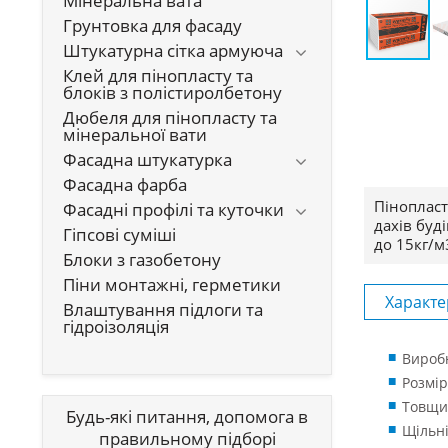
Мінеральна вата
Грунтовка для фасаду
Штукатурна сітка армуюча
Клей для пінопласту та
блоків з полістиролбетону
Дюбеля для пінопласту та
мінеральної вати
Фасадна штукатурка
Фасадна фарба
Пінопласт
Фасадні профілі та куточки
дахів буд
Гіпсові суміші
до 15кг/м
Блоки з газобетону
Піни монтажні, герметики
Характе
Влаштування підлоги та
гідроізоляція
Виробн
Розмір
Товщин
Будь-які питання, допомога в
Щільні
правильному підборі