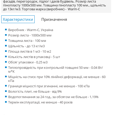
фасадів, перегородок, підлог і дахів будівель. Розмір листа
пінопласту 1000х500 мм. Товщина пінопласту 100 мм., щільність
до 13кг/м3.
Торгова марка (виробник) -
Warm-C
Характеристики
Призначення
Виробник - Warm-C, Україна
Розмір листа - 1000x500 мм
Товщина листа - 100 мм
Щільність - до 13 кг/м3
Площа листів в 1 м3 - 10 м2
Кількість листів в упаковці - 5 шт
Обсяг упаковки - 0,25 м3
Теплопровідність при контрольній товщині 50 мм - 0.04 Вт/
м*К
Міцність на стиск при 10% лінійної деформації, не менше - 60
кПа
Границя міцності при згинанні, не менше - 100 кПа
Вологість плит, не більше - від 9%
Водопоглинання за 24 год., за обсягом не більше - 1,19%
Термін експлуатації, не менше - 40 років