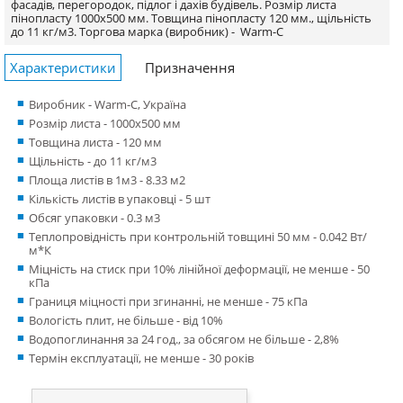
фасадів, перегородок, підлог і дахів будівель. Розмір листа
пінопласту 1000х500 мм. Товщина пінопласту 120 мм., щільність
до 11 кг/м3.
Торгова марка (виробник) -
Warm-C
Характеристики
Призначення
Виробник - Warm-C, Україна
Розмір листа - 1000х500 мм
Товщина листа - 120 мм
Щільність - до 11 кг/м3
Площа листів в 1м3 - 8.33 м2
Кількість листів в упаковці - 5 шт
Обсяг упаковки - 0.3 м3
Теплопровідність при контрольній товщині 50 мм - 0.042 Вт/
м*К
Міцність на стиск при 10% лінійної деформації, не менше - 50
кПа
Границя міцності при згинанні, не менше - 75 кПа
Вологість плит, не більше - від 10%
Водопоглинання за 24 год., за обсягом не більше - 2,8%
Термін експлуатації, не менше - 30 років