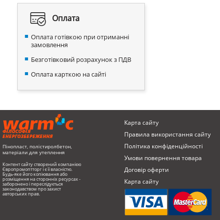
Оплата
Оплата готівкою при отриманні
замовлення
Безготівковий розрахунок з ПДВ
Оплата карткою на сайті
Карта сайту
ФІЛОСОФІЯ
Правила використання сайту
ЕНЕРГОЗБЕРЕЖЕННЯ
Політика конфіденційності
Пінопласт, полістиролбетон,
матеріали для утеплення
Умови повернення товарa
Контент сайту створений компанією
Договір оферти
Європромоптторг і є її власністю.
Будь-яке його копіювання або
розміщення на сторонніх ресурсах -
Карта сайту
заборонено і переслідується
законодавством про захист
авторських прав.