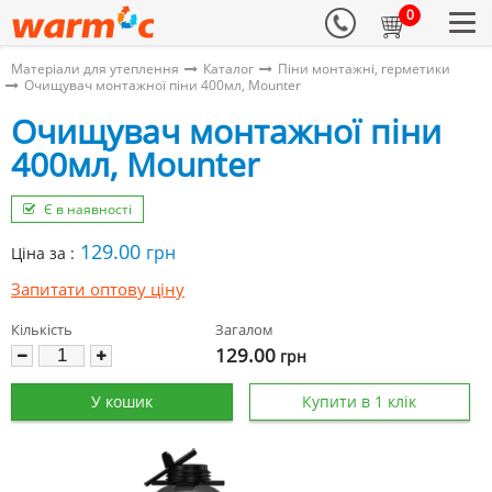
0
Матеріали для утеплення
Каталог
Піни монтажні, герметики
Очищувач монтажної піни 400мл, Mounter
Очищувач монтажної піни
400мл, Mounter
Є в наявності
129.00
грн
Ціна за :
Запитати оптову ціну
Кількість
Загалом
129.00
грн
У кошик
Купити в 1 клік