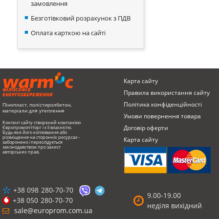
замовлення
Безготівковий розрахунок з ПДВ
Оплата карткою на сайті
Карта сайту
ФІЛОСОФІЯ
Правила використання сайту
ЕНЕРГОЗБЕРЕЖЕННЯ
Політика конфіденційності
Пінопласт, полістиролбетон,
матеріали для утеплення
Умови повернення товарa
Контент сайту створений компанією
Договір оферти
Європромоптторг і є її власністю.
Будь-яке його копіювання або
розміщення на сторонніх ресурсах -
Карта сайту
заборонено і переслідується
законодавством про захист
авторських прав.
+38 098
280-70-70
9.00-19.00
+38 050
280-70-70
неділя вихідний
sale@europrom.com.ua