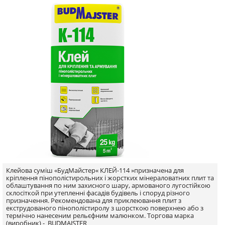
Клейова суміш «БудМайстер« КЛЕЙ-114 »призначена для
кріплення пінополістирольних і жорстких мінераловатних плит та
облаштування по ним захисного шару, армованого лугостійкою
склосіткой при утепленні фасадів будівель і споруд різного
призначення. Рекомендована для приклеювання плит з
екструдованого пінополістиролу з шорсткою поверхнею або з
термічно нанесеним рельєфним малюнком.
Торгова марка
(виробник) -
BUDMAJSTER