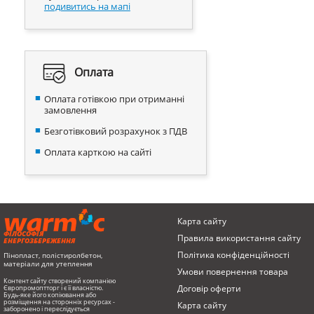
подивитись на мапі
Оплата
Оплата готівкою при отриманні
замовлення
Безготівковий розрахунок з ПДВ
Оплата карткою на сайті
Карта сайту
ФІЛОСОФІЯ
Правила використання сайту
ЕНЕРГОЗБЕРЕЖЕННЯ
Політика конфіденційності
Пінопласт, полістиролбетон,
матеріали для утеплення
Умови повернення товарa
Контент сайту створений компанією
Договір оферти
Європромоптторг і є її власністю.
Будь-яке його копіювання або
розміщення на сторонніх ресурсах -
Карта сайту
заборонено і переслідується